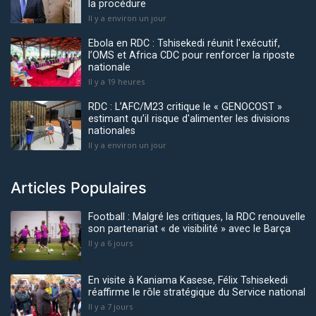
la procédure
Il y a environ un jour
Ebola en RDC : Tshisekedi réunit l'exécutif,
l’OMS et Africa CDC pour renforcer la riposte
nationale
Il y a 19 heures
RDC : L’AFC/M23 critique le « GENOCOST »
estimant qu’il risque d'alimenter les divisions
nationales
Il y a environ un jour
Articles Populaires
Football : Malgré les critiques, la RDC renouvelle
son partenariat « de visibilité » avec le Barça
Il y a 6 jours
En visite à Kaniama Kasese, Félix Tshisekedi
réaffirme le rôle stratégique du Service national
Il y a 7 jours