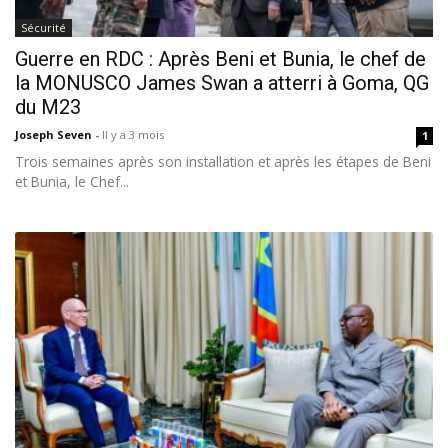
Sécurité
Guerre en RDC : Après Beni et Bunia, le chef de
la MONUSCO James Swan a atterri à Goma, QG
du M23
Joseph Seven
-
Il y a 3 mois
1
Trois semaines après son installation et après les étapes de Beni
et Bunia, le Chef...