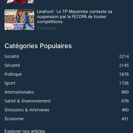
Linafoot : Le TP Mazembe conteste sa
suspension par la FECOFA de toutes
compétitions
Il y a 6 jours
Catégories Populaires
Société
2214
Sécurité
2145
Politique
1876
Sport
1728
Internationales
889
Santé & Environnement
676
Émissions & Interviews
490
Économie
431
Explorer nos articles