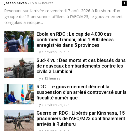
Joseph Seven
-
Il y a 14 heures
1
Revenant sur l’arrivée ce vendredi 7 août 2026 à Rutshuru d’un
groupe de 15 personnes affilées à l’AFC/M23, le gouvernement
congolais a indiqué...
Ebola en RDC : Le cap de 4.000 cas
confirmés franchi, plus 1.800 décès
enregistrés dans 5 provinces
Il y a environ un jour
Sud-Kivu : Des morts et des blessés dans
de nouveaux bombardements contre les
civils à Lumbishi
Il y a 15 heures
RDC : Le gouvernement dément la
suspension d’un arrêté controversé sur la
fiscalité numérique
Il y a environ un jour
Guerre en RDC : Libérés par Kinshasa, 15
prisonniers de l'AFC/M23 sont finalement
arrivés à Rutshuru
Il y a environ un jour