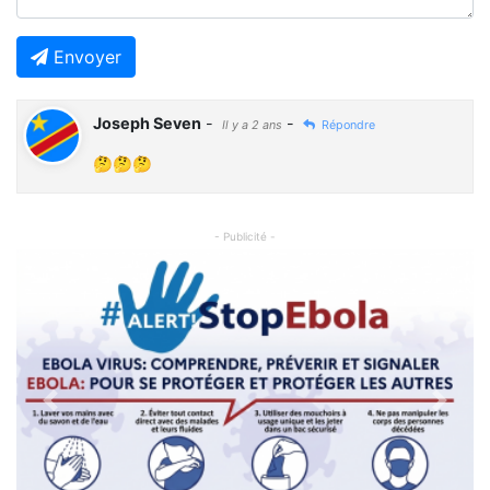
Envoyer
Joseph Seven
-
-
Il y a 2 ans
Répondre
🤔🤔🤔
- Publicité -
Previous
Next