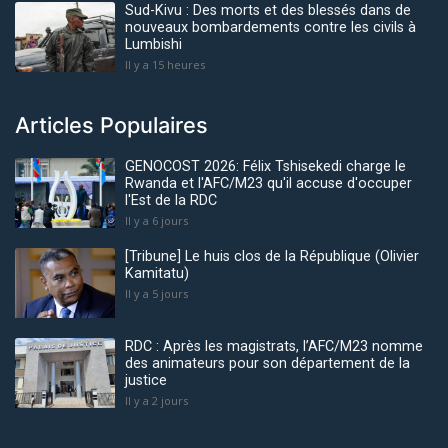
Sud-Kivu : Des morts et des blessés dans de
nouveaux bombardements contre les civils à
Lumbishi
Il y a 15 heures
Articles Populaires
GENOCOST 2026: Félix Tshisekedi charge le
Rwanda et l'AFC/M23 qu'il accuse d'occuper
l'Est de la RDC
Il y a 6 jours
[Tribune] Le huis clos de la République (Olivier
Kamitatu)
Il y a 5 jours
RDC : Après les magistrats, l’AFC/M23 nomme
des animateurs pour son département de la
justice
Il y a 2 jours