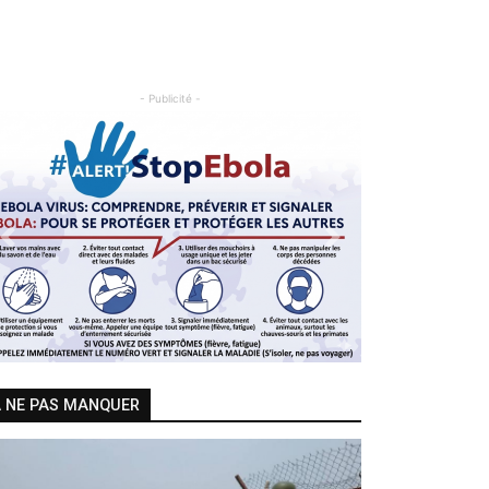
- Publicité -
Previous
Next
 NE PAS MANQUER