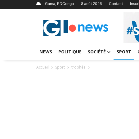
Goma, RDCongo
8 août 2026
Contact
Insc
NEWS
POLITIQUE
SOCIÉTÉ
SPORT
Accueil
Sport
trophée