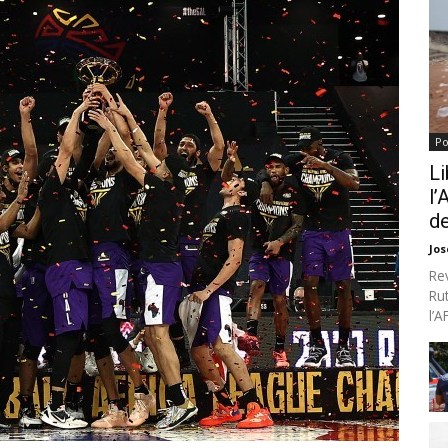
Po
Li
l’
de
Jo
Re
Ru
l’