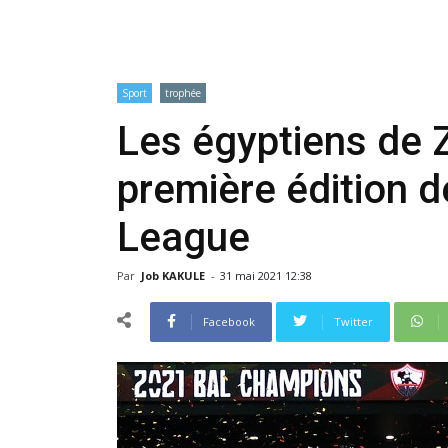
Sport
trophée
Les égyptiens de 
première édition d
League
Par
Job KAKULE
-
31 mai 2021 12:38
Facebook
Twitter