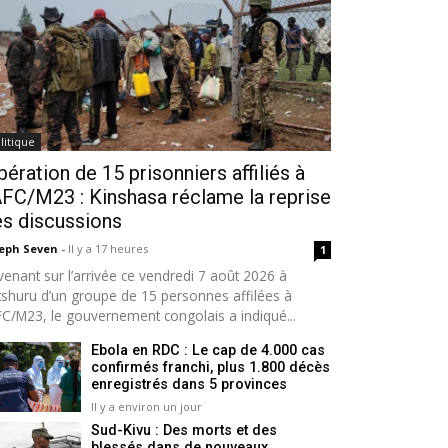
litique
bération de 15 prisonniers affiliés à
AFC/M23 : Kinshasa réclame la reprise
s discussions
seph Seven
-
Il y a 17 heures
1
venant sur l’arrivée ce vendredi 7 août 2026 à
tshuru d’un groupe de 15 personnes affilées à
AFC/M23, le gouvernement congolais a indiqué...
Ebola en RDC : Le cap de 4.000 cas
confirmés franchi, plus 1.800 décès
enregistrés dans 5 provinces
Il y a environ un jour
Sud-Kivu : Des morts et des
blessés dans de nouveaux