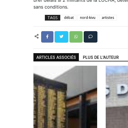
bref délais si 2 militants de la LUCHA, dét
sans conditions.
TAGS
débat
nord-kivu
artistes
ARTICLES ASSOCIÉS
PLUS DE L'AUTEUR