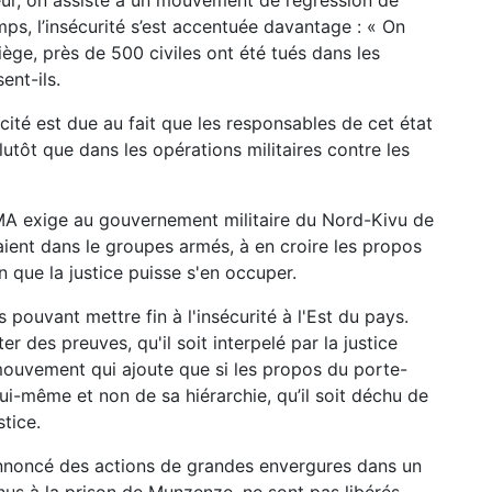
ueur, on assiste à un mouvement de régression de
, l’insécurité s’est accentuée davantage : « On
iège, près de 500 civiles ont été tués dans les
ent-ils.
té est due au fait que les responsables de cet état
lutôt que dans les opérations militaires contre les
A exige au gouvernement militaire du Nord-Kivu de
ient dans le groupes armés, à en croire les propos
n que la justice puisse s'en occuper.
 pouvant mettre fin à l'insécurité à l'Est du pays.
er des preuves, qu'il soit interpelé par la justice
mouvement qui ajoute que si les propos du porte-
ui-même et non de sa hiérarchie, qu’il soit déchu de
stice.
noncé des actions de grandes envergures dans un