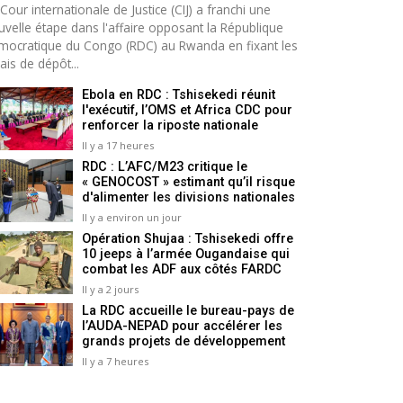
Cour internationale de Justice (CIJ) a franchi une
uvelle étape dans l'affaire opposant la République
mocratique du Congo (RDC) au Rwanda en fixant les
ais de dépôt...
Ebola en RDC : Tshisekedi réunit
l'exécutif, l’OMS et Africa CDC pour
renforcer la riposte nationale
Il y a 17 heures
RDC : L’AFC/M23 critique le
« GENOCOST » estimant qu’il risque
d'alimenter les divisions nationales
Il y a environ un jour
Opération Shujaa : Tshisekedi offre
10 jeeps à l’armée Ougandaise qui
combat les ADF aux côtés FARDC
Il y a 2 jours
La RDC accueille le bureau-pays de
l’AUDA-NEPAD pour accélérer les
grands projets de développement
Il y a 7 heures