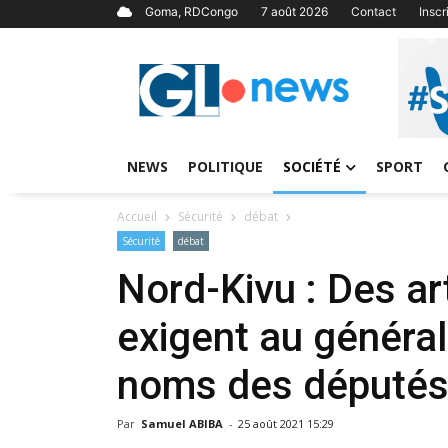
Goma, RDCongo
7 août 2026
Contact
Insc
NEWS
POLITIQUE
SOCIÉTÉ
SPORT
Accueil
Sécurité
débat
Sécurité
débat
Nord-Kivu : Des a
exigent au général
noms des députés
Par
Samuel ABIBA
-
25 août 2021 15:29