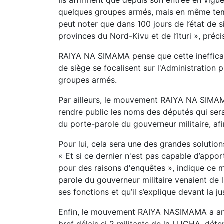
Ils affirment que depuis son entrée en vig
quelques groupes armés, mais en même temps
peut noter que dans 100 jours de l’état de s
provinces du Nord-Kivu et de l’Ituri », précis
RAIYA NA SIMAMA pense que cette inefficaci
de siège se focalisent sur l'Administration p
groupes armés.
Par ailleurs, le mouvement RAlYA NA SIMAM
rendre public les noms des députés qui sera
du porte-parole du gouverneur militaire, afi
Pour lui, cela sera une des grandes solutions
« Et si ce dernier n'est pas capable d’apport
pour des raisons d'enquêtes », indique ce 
parole du gouverneur militaire venaient de l
ses fonctions et qu’il s’explique devant la ju
Enfin, le mouvement RAIYA NASIMAMA a an