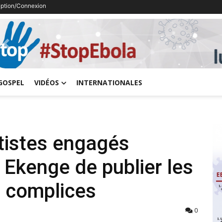
ription/Connexion
Previous
GOSPEL
VIDÉOS
INTERNATIONALES
rtistes engagés
 Ekenge de publier les
 complices
0