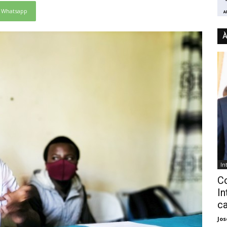
Whatsapp
À
In
C
In
ca
Jo