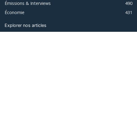
Émissions & Interviews
490
Économie
431
Explorer nos articles
À Propos De Nous
Grands Lacs News est un média d'information de la sous-
région des Grands Lacs oeuvrant dans l'information et
l'éducation des populations.
Vous cherchez un espace publicitaire, vous êtes désireux de
travailler avec cette plateforme d'information, faire une
quelconque collaboration ou contribuer avec du contenu,
contactez-nous ici
.
Nos Adresses