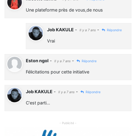
Une plateforme près de vous,de nous
Job KAKULE
-
-
Il y a 7 ans
Répondre
Vrai
Eston ngol
-
-
Il y a 7 ans
Répondre
Félicitations pour cette initiative
Job KAKULE
-
-
Il y a 7 ans
Répondre
C'est parti...
- Publicité -