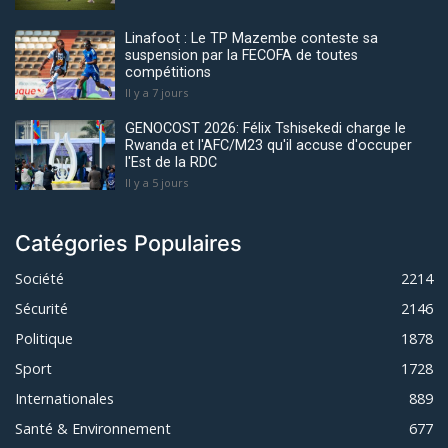
Linafoot : Le TP Mazembe conteste sa
suspension par la FECOFA de toutes
compétitions
Il y a 7 jours
GENOCOST 2026: Félix Tshisekedi charge le
Rwanda et l'AFC/M23 qu'il accuse d'occuper
l'Est de la RDC
Il y a 5 jours
Catégories Populaires
Société
2214
Sécurité
2146
Politique
1878
Sport
1728
Internationales
889
Santé & Environnement
677