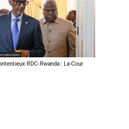
ternationales
ontentieux RDC-Rwanda : La Cour
ternationale de la Justice fixe le
lendrier de la procédure
seph Seven
-
Il y a environ un jour
1
Cour internationale de Justice (CIJ) a franchi une
uvelle étape dans l'affaire opposant la République
mocratique du Congo (RDC) au Rwanda en fixant les
ais de dépôt...
Ebola en RDC : Tshisekedi réunit
l'exécutif, l’OMS et Africa CDC pour