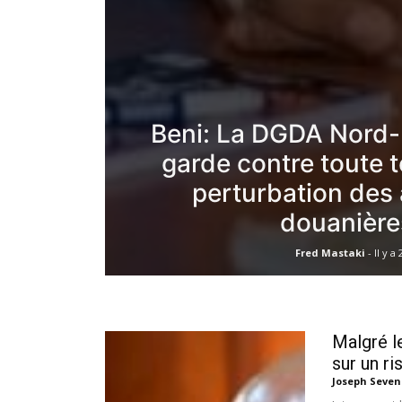
Beni: La DGDA Nord-
garde contre toute t
perturbation des 
douanière
Fred Mastaki
-
Il y a
Malgré l
sur un r
Joseph Seve