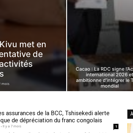
Kivu met en
entative de
activités
Cacao : La RDC signe l’A
s
international 2026 e
ambitionne d’intégrer le 
 2 mois
mondial
es assurances de la BCC, Tshisekedi alerte
À
isque de dépréciation du franc congolais
n
-
Il y a 7 mois
1