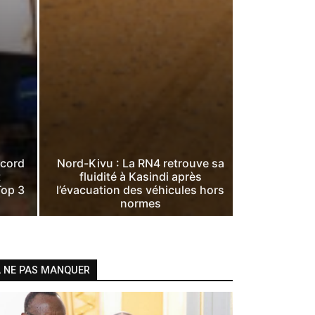
ccord
Nord-Kivu : La RN4 retrouve sa
t
fluidité à Kasindi après
Top 3
l’évacuation des véhicules hors
normes
 NE PAS MANQUER