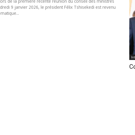
lors de la première récente réunion du conseil des ministres
dredi 9 janvier 2026, le président Félix Tshisekedi est revenu
ématique...
In
C
In
ca
Jo
La 
no
dé
dél