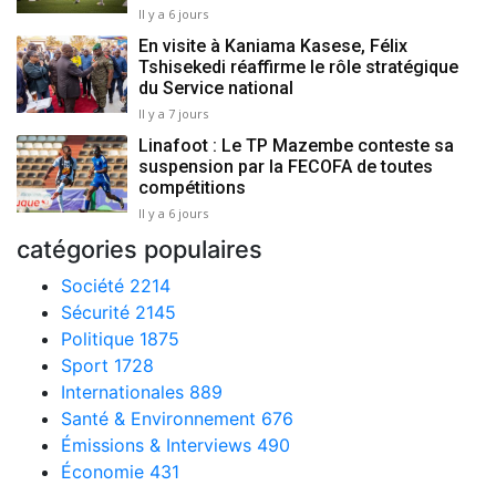
Il y a 6 jours
En visite à Kaniama Kasese, Félix
Tshisekedi réaffirme le rôle stratégique
du Service national
Il y a 7 jours
Linafoot : Le TP Mazembe conteste sa
suspension par la FECOFA de toutes
compétitions
Il y a 6 jours
catégories populaires
Société
2214
Sécurité
2145
Politique
1875
Sport
1728
Internationales
889
Santé & Environnement
676
Émissions & Interviews
490
Économie
431