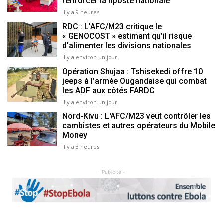
renforcer la riposte nationale
Il y a 9 heures
RDC : L’AFC/M23 critique le
« GENOCOST » estimant qu’il risque
d'alimenter les divisions nationales
Il y a environ un jour
Opération Shujaa : Tshisekedi offre 10
jeeps à l’armée Ougandaise qui combat
les ADF aux côtés FARDC
Il y a environ un jour
Nord-Kivu : L'AFC/M23 veut contrôler les
cambistes et autres opérateurs du Mobile
Money
Il y a 3 heures
- Publicité -
Previous
Next