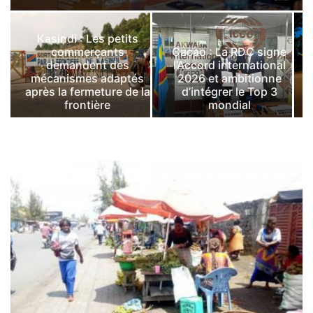
Kasindi : Les petits
commerçants
Cacao : La RDC signe
demandent des
l’Accord international
mécanismes adaptés
2026 et ambitionne
après la fermeture de la
d’intégrer le Top 3
frontière
mondial