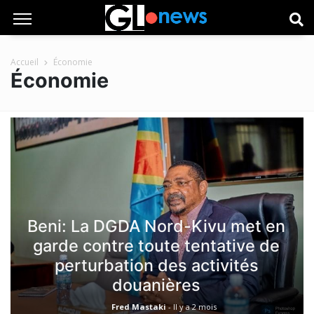
Accueil
Économie
Économie
Beni: La DGDA Nord-Kivu met en
garde contre toute tentative de
perturbation des activités
douanières
Fred Mastaki
-
Il y a 2 mois