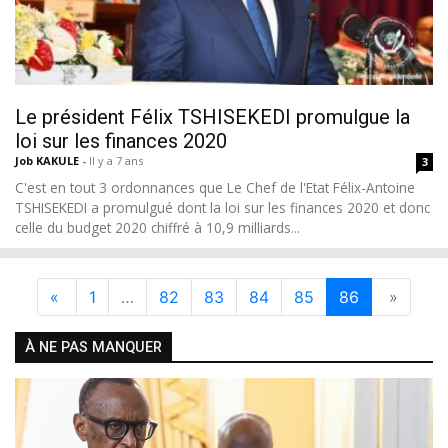
Le président Félix TSHISEKEDI promulgue la
loi sur les finances 2020
Job KAKULE
-
Il y a 7 ans
3
C'est en tout 3 ordonnances que Le Chef de l'Etat Félix-Antoine
TSHISEKEDI a promulgué dont la loi sur les finances 2020 et donc
celle du budget 2020 chiffré à 10,9 milliards...
«
1
…
82
83
84
85
86
»
À NE PAS MANQUER