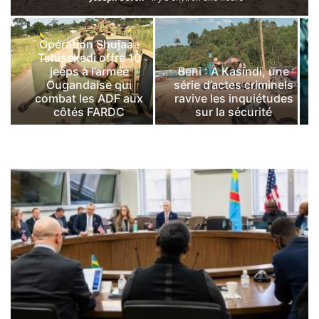
Opération Shujaa :
Tshisekedi offre 10
jeeps à l’armée
Beni : À Kasindi, une
Ougandaise qui
série d’actes criminels
combat les ADF aux
ravive les inquiétudes
côtés FARDC
sur la sécurité