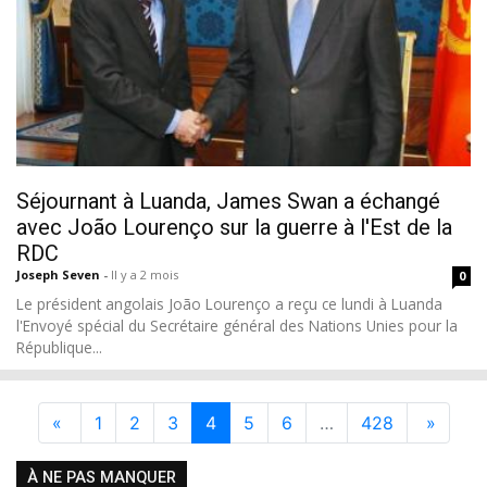
Séjournant à Luanda, James Swan a échangé
avec João Lourenço sur la guerre à l'Est de la
RDC
Joseph Seven
-
Il y a 2 mois
0
Le président angolais João Lourenço a reçu ce lundi à Luanda
l'Envoyé spécial du Secrétaire général des Nations Unies pour la
République...
«
1
2
3
4
5
6
…
428
»
À NE PAS MANQUER