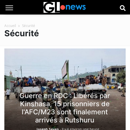
Accueil
Sécurité
Sécurité
Guerre en RDC : Libérés par
Kinshasa, 15 prisonniers de
l'AFC/M23 sont finalement
arrivés à Rutshuru
Joseph Seven
-
Il y a environ une heure