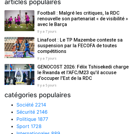
articles populaires
Football : Malgré les critiques, la RDC
renouvelle son partenariat « de visibilité »
avec le Barça
Il y a 7 jours
Linafoot : Le TP Mazembe conteste sa
suspension par la FECOFA de toutes
compétitions
Il y a 7 jours
GENOCOST 2026: Félix Tshisekedi charge
le Rwanda et l'AFC/M23 qu'il accuse
d'occuper l'Est de la RDC
Il y a 5 jours
catégories populaires
Société
2214
Sécurité
2146
Politique
1877
Sport
1728
Internationales
889