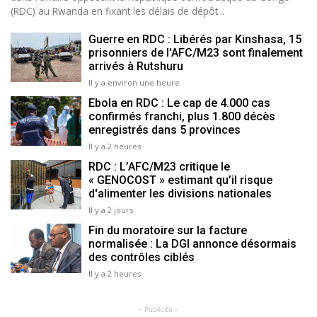
(RDC) au Rwanda en fixant les délais de dépôt...
Guerre en RDC : Libérés par Kinshasa, 15
prisonniers de l'AFC/M23 sont finalement
arrivés à Rutshuru
Il y a environ une heure
Ebola en RDC : Le cap de 4.000 cas
confirmés franchi, plus 1.800 décès
enregistrés dans 5 provinces
Il y a 2 heures
RDC : L’AFC/M23 critique le
« GENOCOST » estimant qu’il risque
d'alimenter les divisions nationales
Il y a 2 jours
Fin du moratoire sur la facture
normalisée : La DGI annonce désormais
des contrôles ciblés
Il y a 2 heures
- Publicité -