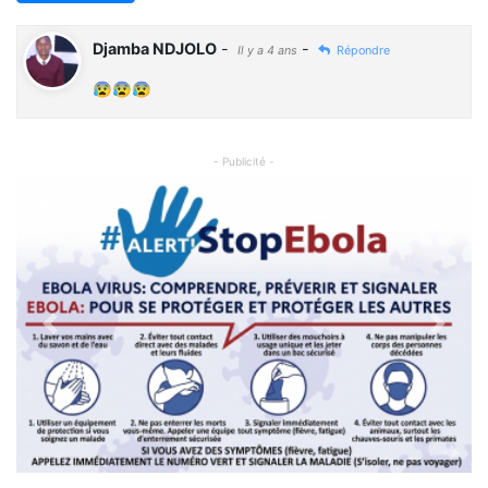
Djamba NDJOLO
-
-
Il y a 4 ans
Répondre
😰😰😰
- Publicité -
Previous
Next