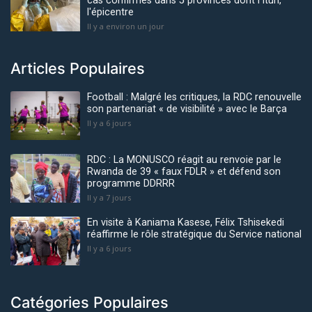
cas confirmés dans 5 provinces dont l’Ituri,
l'épicentre
Il y a environ un jour
Articles Populaires
Football : Malgré les critiques, la RDC renouvelle
son partenariat « de visibilité » avec le Barça
Il y a 6 jours
RDC : La MONUSCO réagit au renvoie par le
Rwanda de 39 « faux FDLR » et défend son
programme DDRRR
Il y a 7 jours
En visite à Kaniama Kasese, Félix Tshisekedi
réaffirme le rôle stratégique du Service national
Il y a 6 jours
Catégories Populaires