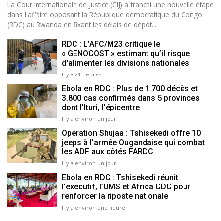
La Cour internationale de Justice (CIJ) a franchi une nouvelle étape
dans l'affaire opposant la République démocratique du Congo
(RDC) au Rwanda en fixant les délais de dépôt...
RDC : L’AFC/M23 critique le
« GENOCOST » estimant qu’il risque
d'alimenter les divisions nationales
Il y a 21 heures
Ebola en RDC : Plus de 1.700 décès et
3.800 cas confirmés dans 5 provinces
dont l’Ituri, l'épicentre
Il y a environ un jour
Opération Shujaa : Tshisekedi offre 10
jeeps à l’armée Ougandaise qui combat
les ADF aux côtés FARDC
Il y a environ un jour
Ebola en RDC : Tshisekedi réunit
l'exécutif, l’OMS et Africa CDC pour
renforcer la riposte nationale
Il y a environ une heure