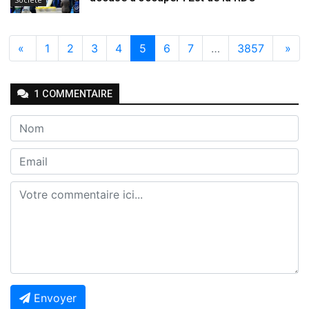
«
1
2
3
4
5
6
7
…
3857
»
1
COMMENTAIRE
Envoyer