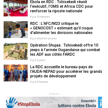
Ebola en RDC : Tshisekedi réunit
l'exécutif, l’OMS et Africa CDC pour
renforcer la riposte nationale
Il y a 15 heures
RDC : L’AFC/M23 critique le
« GENOCOST » estimant qu’il risque
d'alimenter les divisions nationales
Il y a environ un jour
Opération Shujaa : Tshisekedi offre 10
jeeps à l’armée Ougandaise qui combat
les ADF aux côtés FARDC
Il y a 2 jours
La RDC accueille le bureau-pays de
l’AUDA-NEPAD pour accélérer les grands
projets de développement
Il y a 5 heures
- Publicité -
Previous
Next