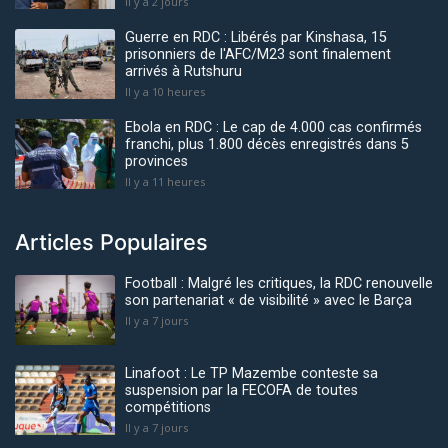
Il y a 2 jours
Guerre en RDC : Libérés par Kinshasa, 15
prisonniers de l'AFC/M23 sont finalement
arrivés à Rutshuru
Il y a 10 heures
Ebola en RDC : Le cap de 4.000 cas confirmés
franchi, plus 1.800 décès enregistrés dans 5
provinces
Il y a 11 heures
Articles Populaires
Football : Malgré les critiques, la RDC renouvelle
son partenariat « de visibilité » avec le Barça
Il y a 7 jours
Linafoot : Le TP Mazembe conteste sa
suspension par la FECOFA de toutes
compétitions
Il y a 7 jours