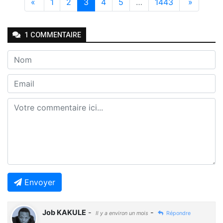
«
1
2
3
4
5
…
1443
»
1
COMMENTAIRE
Envoyer
Job KAKULE
-
-
Il y a environ un mois
Répondre