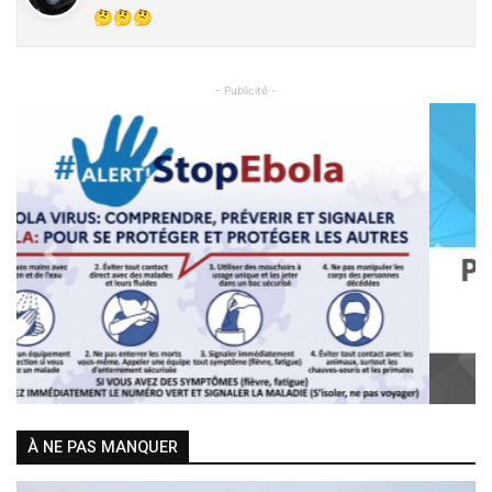
🤔🤔🤔
- Publicité -
Previous
Next
À NE PAS MANQUER