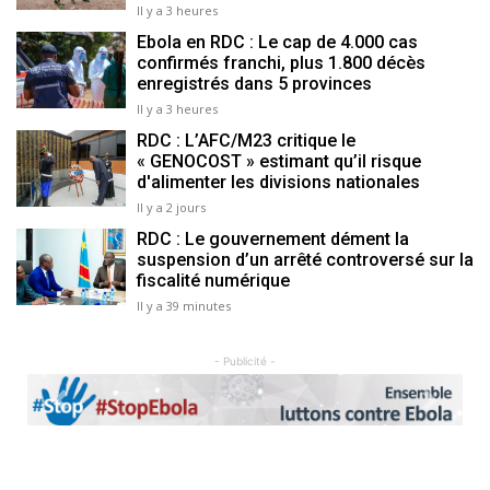
Il y a 3 heures
Ebola en RDC : Le cap de 4.000 cas
confirmés franchi, plus 1.800 décès
enregistrés dans 5 provinces
Il y a 3 heures
RDC : L’AFC/M23 critique le
« GENOCOST » estimant qu’il risque
d'alimenter les divisions nationales
Il y a 2 jours
RDC : Le gouvernement dément la
suspension d’un arrêté controversé sur la
fiscalité numérique
Il y a 39 minutes
- Publicité -
Previous
Next