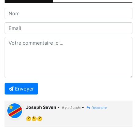
Envoyer
Joseph Seven
-
-
Il y a 2 mois
Répondre
🤔🤔🤔