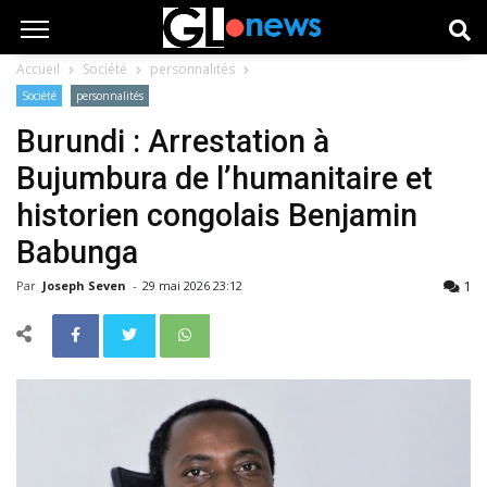
Accueil
Société
personnalités
Société
personnalités
Burundi : Arrestation à
Bujumbura de l’humanitaire et
historien congolais Benjamin
Babunga
1
Par
Joseph Seven
-
29 mai 2026 23:12