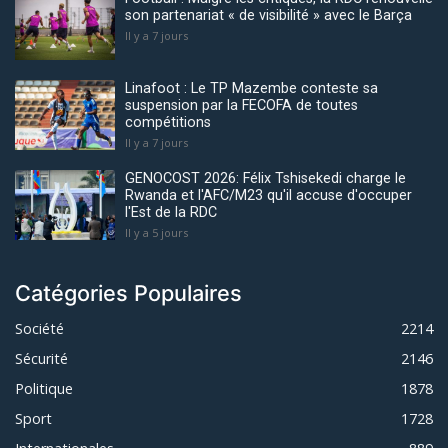
son partenariat « de visibilité » avec le Barça
Il y a 7 jours
Linafoot : Le TP Mazembe conteste sa
suspension par la FECOFA de toutes
compétitions
Il y a 7 jours
GENOCOST 2026: Félix Tshisekedi charge le
Rwanda et l'AFC/M23 qu'il accuse d'occuper
l'Est de la RDC
Il y a 5 jours
Catégories Populaires
Société
2214
Sécurité
2146
Politique
1878
Sport
1728