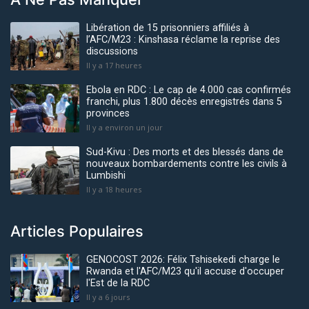
Libération de 15 prisonniers affiliés à
l’AFC/M23 : Kinshasa réclame la reprise des
discussions
Il y a 17 heures
Ebola en RDC : Le cap de 4.000 cas confirmés
franchi, plus 1.800 décès enregistrés dans 5
provinces
Il y a environ un jour
Sud-Kivu : Des morts et des blessés dans de
nouveaux bombardements contre les civils à
Lumbishi
Il y a 18 heures
Articles Populaires
GENOCOST 2026: Félix Tshisekedi charge le
Rwanda et l'AFC/M23 qu'il accuse d'occuper
l'Est de la RDC
Il y a 6 jours