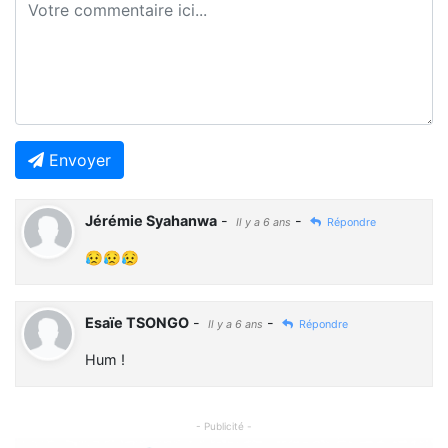
Envoyer
Jérémie Syahanwa
-
-
Il y a 6 ans
Répondre
😥😥😥
Esaïe TSONGO
-
-
Il y a 6 ans
Répondre
Hum !
- Publicité -