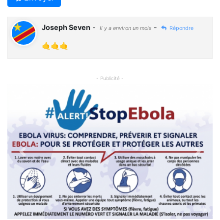
Joseph Seven
-
-
Il y a environ un mois
Répondre
🤙🤙🤙
- Publicité -
Previous
Next