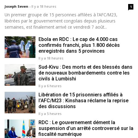
Joseph Seven
-
Il y a 18 heures
1
Un premier groupe de 15 personnes affilées à l’AFC/M23,
libérées par le gouvernement congolais depuis plusieurs
semaines, est finalement arrivé ce vendredi 7 août...
Ebola en RDC : Le cap de 4.000 cas
confirmés franchi, plus 1.800 décès
enregistrés dans 5 provinces
Il y a 18 heures
Sud-Kivu : Des morts et des blessés dans
de nouveaux bombardements contre les
civils à Lumbishi
Il y a 6 heures
Libération de 15 prisonniers affiliés à
l’AFC/M23 : Kinshasa réclame la reprise
des discussions
Il y a 5 heures
RDC : Le gouvernement dément la
suspension d’un arrêté controversé sur la
fiscalité numérique