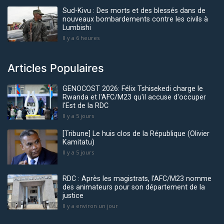
Sud-Kivu : Des morts et des blessés dans de
nouveaux bombardements contre les civils à
Lumbishi
Il y a 6 heures
Articles Populaires
GENOCOST 2026: Félix Tshisekedi charge le
Rwanda et l'AFC/M23 qu'il accuse d'occuper
l'Est de la RDC
Il y a 5 jours
[Tribune] Le huis clos de la République (Olivier
Kamitatu)
Il y a 5 jours
RDC : Après les magistrats, l’AFC/M23 nomme
des animateurs pour son département de la
justice
Il y a environ un jour