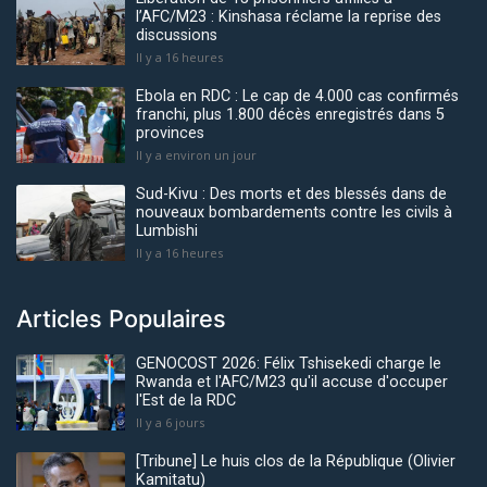
l’AFC/M23 : Kinshasa réclame la reprise des
discussions
Il y a 16 heures
Ebola en RDC : Le cap de 4.000 cas confirmés
franchi, plus 1.800 décès enregistrés dans 5
provinces
Il y a environ un jour
Sud-Kivu : Des morts et des blessés dans de
nouveaux bombardements contre les civils à
Lumbishi
Il y a 16 heures
Articles Populaires
GENOCOST 2026: Félix Tshisekedi charge le
Rwanda et l'AFC/M23 qu'il accuse d'occuper
l'Est de la RDC
Il y a 6 jours
[Tribune] Le huis clos de la République (Olivier
Kamitatu)