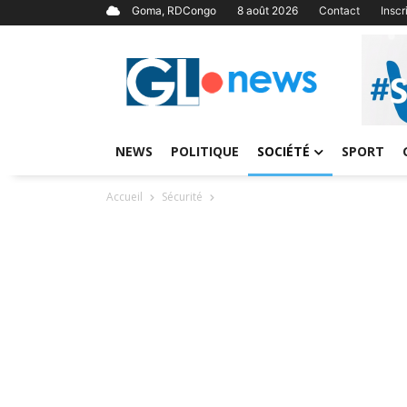
Goma, RDCongo
8 août 2026
Contact
Insc
NEWS
POLITIQUE
SOCIÉTÉ
SPORT
Accueil
Sécurité