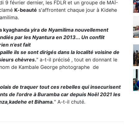
edi 9 février dernier, les FDLR et un groupe de MAÏ-
oclamé
K-beauté
s'affrontent chaque jour à Kidehe
amilima.
da kyaghanda
yira de Nyamilima nouvellement
ndiés par les Nyantura en 2013... Un conflit
ien n'est fait
aille ils se sont dirigés dans la localité voisine de
usieurs chèvres
.
" a-t-il précisé , tout en donnant le
é du nom de Kambale George photographe de
s de traquer tout ces rebelles qui insecurisent
ents de l'ordre à Buramba car depuis Noël 2021 les
anza,kadehe et Bihama.
" A-t-il chuté.