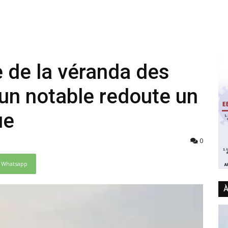
 de la véranda des
; un notable redoute un
ue
0
Whatsapp
À