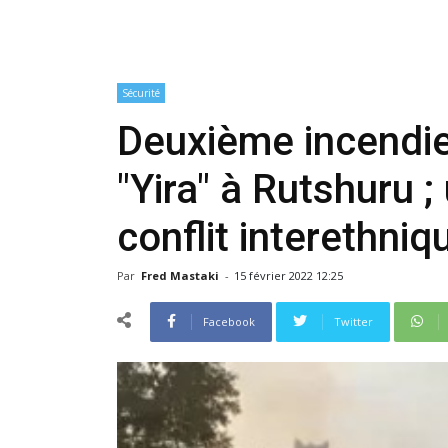
Sécurité
Deuxième incendie
"Yira" à Rutshuru 
conflit interethniq
Par
Fred Mastaki
-
15 février 2022 12:25
Facebook
Twitter