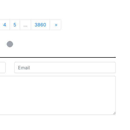
4
5
…
3860
»