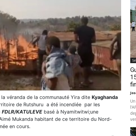
Sé
Gu
15
fi
Jo
22 la véranda de la communauté Yira dite
Kyaghanda
Un
itoire de Rutshuru a été incendiée par les
l’
é
FDLR/KATULEVE
basé à Nyamitwitwi;une
de
Aimé Mukanda habitant de ce territoire du Nord-
ven
nnée en cours.