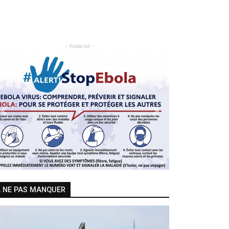
- Publicité -
Previous
Next
 NE PAS MANQUER