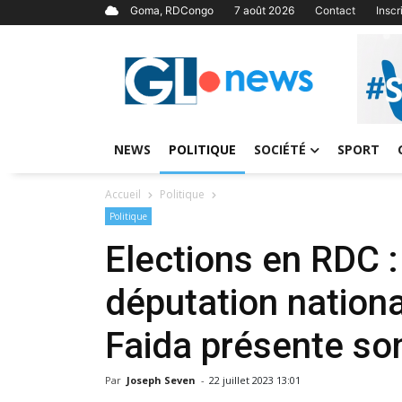
Goma, RDCongo
7 août 2026
Contact
Insc
NEWS
POLITIQUE
SOCIÉTÉ
SPORT
Accueil
Politique
Politique
Elections en RDC :
députation nation
Faida présente son
Par
Joseph Seven
-
22 juillet 2023 13:01