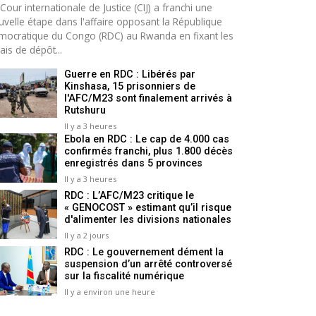
Cour internationale de Justice (CIJ) a franchi une
uvelle étape dans l'affaire opposant la République
mocratique du Congo (RDC) au Rwanda en fixant les
ais de dépôt...
Guerre en RDC : Libérés par
Kinshasa, 15 prisonniers de
l'AFC/M23 sont finalement arrivés à
Rutshuru
Il y a 3 heures
Ebola en RDC : Le cap de 4.000 cas
confirmés franchi, plus 1.800 décès
enregistrés dans 5 provinces
Il y a 3 heures
RDC : L’AFC/M23 critique le
« GENOCOST » estimant qu’il risque
d'alimenter les divisions nationales
Il y a 2 jours
RDC : Le gouvernement dément la
suspension d’un arrêté controversé
sur la fiscalité numérique
Il y a environ une heure