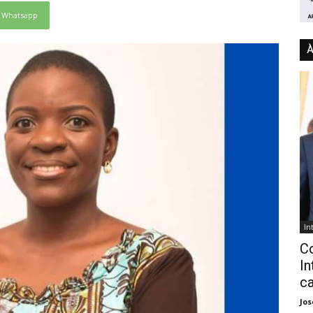
Whatsapp
À
In
C
In
ca
Jo