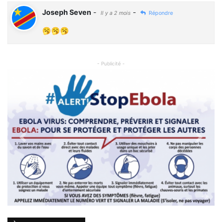
Joseph Seven
-
-
Il y a 2 mois
Répondre
🥱🥱🥱
- Publicité -
Previous
Next