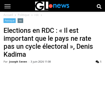
Accueil
Politique
rdc
Politique
rdc
Elections en RDC : « Il est
important que le pays ne rate
pas un cycle électoral », Denis
Kadima
1
Par
Joseph Seven
-
3 juin 2026 11:08