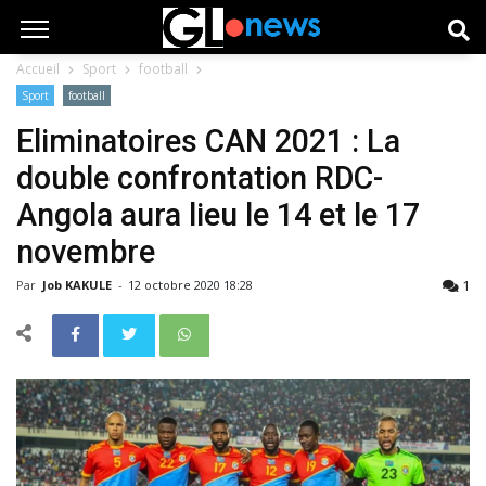
Accueil
Sport
football
Sport
football
Eliminatoires CAN 2021 : La
double confrontation RDC-
Angola aura lieu le 14 et le 17
novembre
1
Par
Job KAKULE
-
12 octobre 2020 18:28