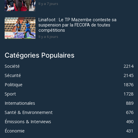
Il y a 7 jours
Linafoot : Le TP Mazembe conteste sa
suspension par la FECOFA de toutes
compétitions
Il y a 6 jours
Catégories Populaires
Société
2214
Sécurité
2145
Politique
1876
Sport
1728
Internationales
889
Santé & Environnement
676
Émissions & Interviews
490
Économie
431