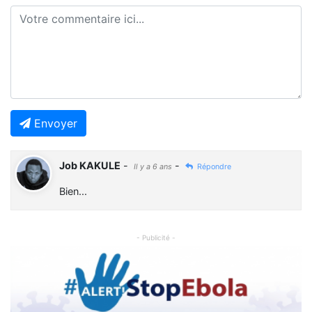
Envoyer
Job KAKULE
-
-
Il y a 6 ans
Répondre
Bien...
- Publicité -