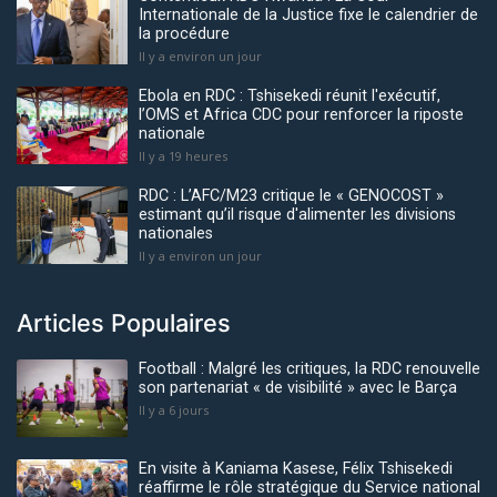
Internationale de la Justice fixe le calendrier de
la procédure
Il y a environ un jour
Ebola en RDC : Tshisekedi réunit l'exécutif,
l’OMS et Africa CDC pour renforcer la riposte
nationale
Il y a 19 heures
RDC : L’AFC/M23 critique le « GENOCOST »
estimant qu’il risque d'alimenter les divisions
nationales
Il y a environ un jour
Articles Populaires
Football : Malgré les critiques, la RDC renouvelle
son partenariat « de visibilité » avec le Barça
Il y a 6 jours
En visite à Kaniama Kasese, Félix Tshisekedi
réaffirme le rôle stratégique du Service national