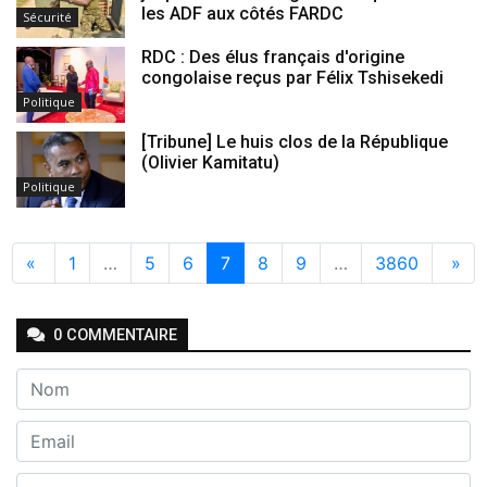
les ADF aux côtés FARDC
Sécurité
RDC : Des élus français d'origine
congolaise reçus par Félix Tshisekedi
Politique
[Tribune] Le huis clos de la République
(Olivier Kamitatu)
Politique
«
1
…
5
6
7
8
9
…
3860
»
0
COMMENTAIRE