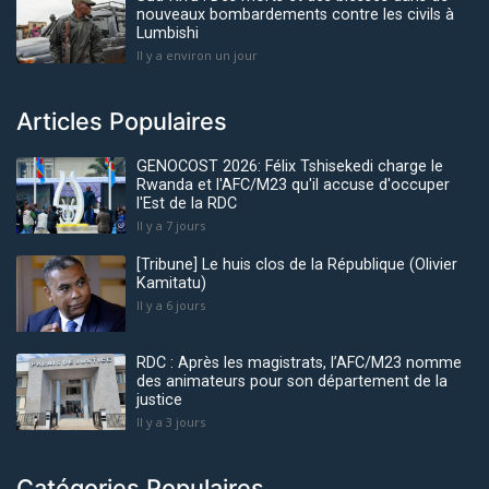
nouveaux bombardements contre les civils à
Lumbishi
Il y a environ un jour
Articles Populaires
GENOCOST 2026: Félix Tshisekedi charge le
Rwanda et l'AFC/M23 qu'il accuse d'occuper
l'Est de la RDC
Il y a 7 jours
[Tribune] Le huis clos de la République (Olivier
Kamitatu)
Il y a 6 jours
RDC : Après les magistrats, l’AFC/M23 nomme
des animateurs pour son département de la
justice
Il y a 3 jours
Catégories Populaires