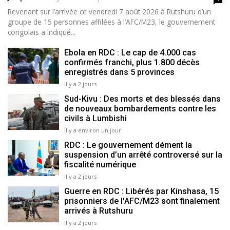
Revenant sur l’arrivée ce vendredi 7 août 2026 à Rutshuru d’un
groupe de 15 personnes affilées à l’AFC/M23, le gouvernement
congolais a indiqué...
Ebola en RDC : Le cap de 4.000 cas
confirmés franchi, plus 1.800 décès
enregistrés dans 5 provinces
Il y a 2 jours
Sud-Kivu : Des morts et des blessés dans
de nouveaux bombardements contre les
civils à Lumbishi
Il y a environ un jour
RDC : Le gouvernement dément la
suspension d’un arrêté controversé sur la
fiscalité numérique
Il y a 2 jours
Guerre en RDC : Libérés par Kinshasa, 15
prisonniers de l'AFC/M23 sont finalement
arrivés à Rutshuru
Il y a 2 jours