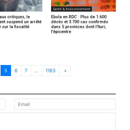
Santé & Environnement
ux critiques, le
Ebola en RDC : Plus de 1.600
nt suspend un arrêté
décès et 3.700 cas confirmés
sur la fiscalité
dans 5 provinces dont l’Ituri,
l'épicentre
5
6
7
…
1163
»