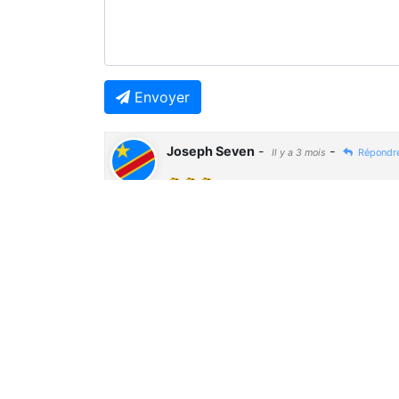
Envoyer
Joseph Seven
-
-
Il y a 3 mois
Répondr
🤔🤔🤔
Previous