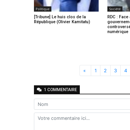
Politique
Société
[Tribune] Le huis clos de la
RDC : Face a
République (Olivier Kamitatu)
gouverneme
controversé 
numérique
«
1
2
3
4
1
COMMENTAIRE