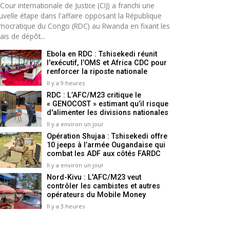
Cour internationale de Justice (CIJ) a franchi une
uvelle étape dans l'affaire opposant la République
mocratique du Congo (RDC) au Rwanda en fixant les
ais de dépôt...
Ebola en RDC : Tshisekedi réunit
l'exécutif, l’OMS et Africa CDC pour
renforcer la riposte nationale
Il y a 9 heures
RDC : L’AFC/M23 critique le
« GENOCOST » estimant qu’il risque
d'alimenter les divisions nationales
Il y a environ un jour
Opération Shujaa : Tshisekedi offre
10 jeeps à l’armée Ougandaise qui
combat les ADF aux côtés FARDC
Il y a environ un jour
Nord-Kivu : L'AFC/M23 veut
contrôler les cambistes et autres
opérateurs du Mobile Money
Il y a 3 heures