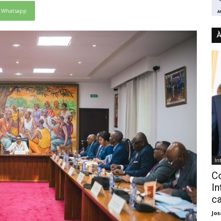
Whatsapp
À
In
C
In
ca
Jo