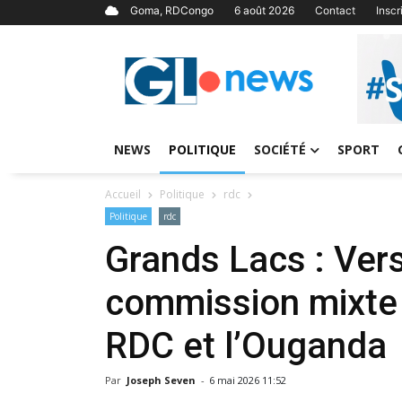
Goma, RDCongo
6 août 2026
Contact
Insc
NEWS
POLITIQUE
SOCIÉTÉ
SPORT
Accueil
Politique
rdc
Politique
rdc
Grands Lacs : Vers
commission mixte b
RDC et l’Ouganda
Par
Joseph Seven
-
6 mai 2026 11:52