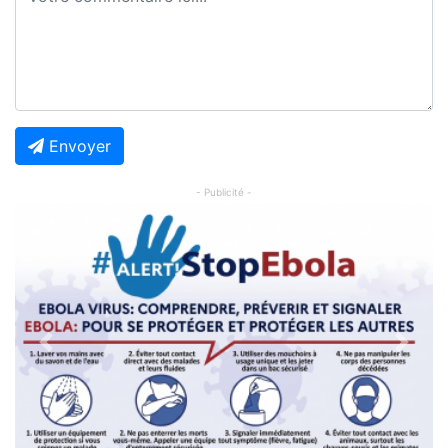
Envoyer
- Publicité -
Previous
Next