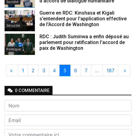
d’accord de dialogue humanitaire
Société
Guerre en RDC: Kinshasa et Kigali
s’entendent pour l'application effective
de l'Accord de Washington
Sécurité
RDC : Judith Suminwa a enfin déposé au
parlement pour ratification l’accord de
paix de Washington
Politique
«
1
2
3
4
5
6
7
…
187
»
0
COMMENTAIRE