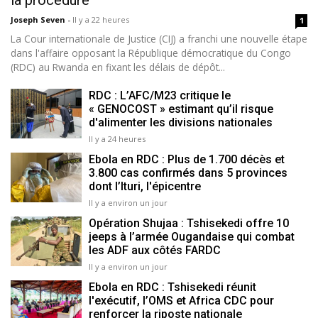
la procédure
Joseph Seven
-
Il y a 22 heures
1
La Cour internationale de Justice (CIJ) a franchi une nouvelle étape
dans l'affaire opposant la République démocratique du Congo
(RDC) au Rwanda en fixant les délais de dépôt...
RDC : L’AFC/M23 critique le
« GENOCOST » estimant qu’il risque
d'alimenter les divisions nationales
Il y a 24 heures
Ebola en RDC : Plus de 1.700 décès et
3.800 cas confirmés dans 5 provinces
dont l’Ituri, l'épicentre
Il y a environ un jour
Opération Shujaa : Tshisekedi offre 10
jeeps à l’armée Ougandaise qui combat
les ADF aux côtés FARDC
Il y a environ un jour
Ebola en RDC : Tshisekedi réunit
l'exécutif, l’OMS et Africa CDC pour
renforcer la riposte nationale