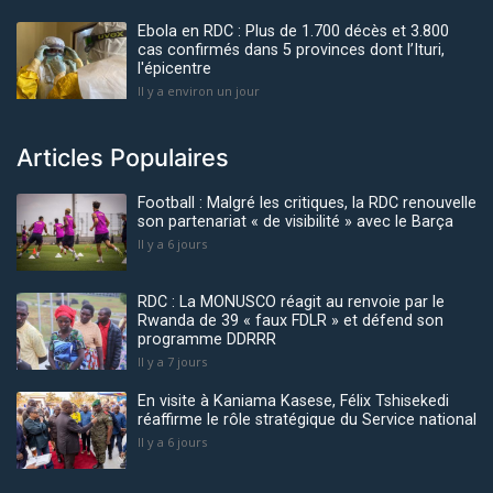
Ebola en RDC : Plus de 1.700 décès et 3.800
cas confirmés dans 5 provinces dont l’Ituri,
l'épicentre
Il y a environ un jour
Articles Populaires
Football : Malgré les critiques, la RDC renouvelle
son partenariat « de visibilité » avec le Barça
Il y a 6 jours
RDC : La MONUSCO réagit au renvoie par le
Rwanda de 39 « faux FDLR » et défend son
programme DDRRR
Il y a 7 jours
En visite à Kaniama Kasese, Félix Tshisekedi
réaffirme le rôle stratégique du Service national
Il y a 6 jours