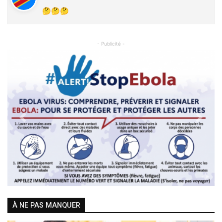
🤔🤔🤔
- Publicité -
Previous
Next
À NE PAS MANQUER