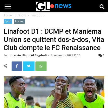
Accueil
Sport
linafoot
Sport
linafoot
Linafoot D1 : DCMP et Maniema
Union se quittent dos-à-dos, Vita
Club dompte le FC Renaissance
1
Par
Hussein Utshu Al Bagdadi
-
6 novembre 2025 11:36