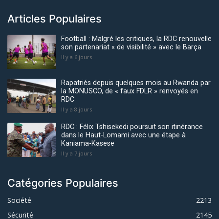
Articles Populaires
Football : Malgré les critiques, la RDC renouvelle
son partenariat « de visibilité » avec le Barça
Il y a 6 jours
Rapatriés depuis quelques mois au Rwanda par
la MONUSCO, de « faux FDLR » renvoyés en
RDC
Il y a 8 jours
RDC : Félix Tshisekedi poursuit son itinérance
dans le Haut-Lomami avec une étape à
Kaniama-Kasese
Il y a 7 jours
Catégories Populaires
Société
2213
Sécurité
2145