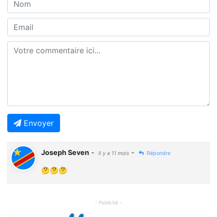
Envoyer
Joseph Seven
-
-
Il y a 11 mois
Répondre
🤔🤔🤔
- Publicité -