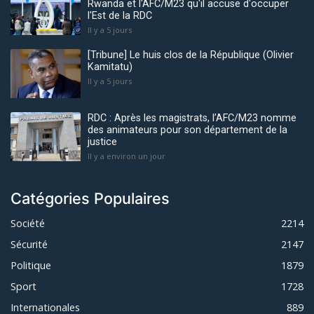
Rwanda et l'AFC/M23 qu'il accuse d'occuper
l'Est de la RDC
Il y a 5 jours
[Tribune] Le huis clos de la République (Olivier
Kamitatu)
Il y a 5 jours
RDC : Après les magistrats, l’AFC/M23 nomme
des animateurs pour son département de la
justice
Il y a environ un jour
Catégories Populaires
Société
2214
Sécurité
2147
Politique
1879
Sport
1728
Internationales
889