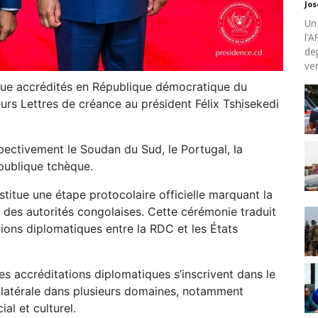
Jo
Un
l’
de
ven
que accrédités en République démocratique du
urs Lettres de créance au président Félix Tshisekedi
ectivement le Soudan du Sud, le Portugal, la
publique tchèque.
titue une étape protocolaire officielle marquant la
des autorités congolaises. Cette cérémonie traduit
tions diplomatiques entre la RDC et les États
es accréditations diplomatiques s’inscrivent dans le
ilatérale dans plusieurs domaines, notamment
al et culturel.