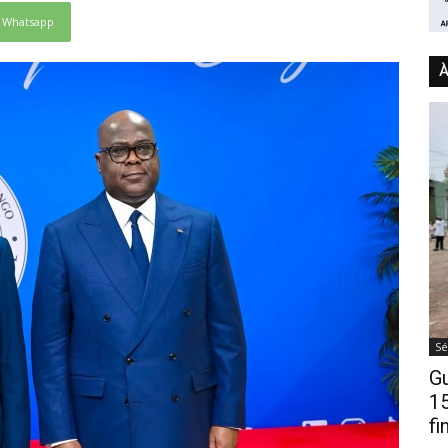
Whatsapp
À
Sé
Gu
15
fi