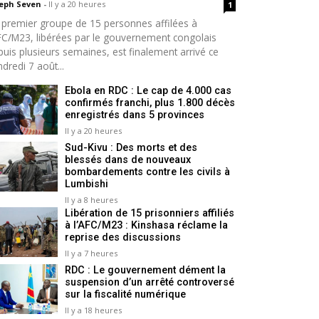
seph Seven
-
Il y a 20 heures
1
 premier groupe de 15 personnes affilées à
AFC/M23, libérées par le gouvernement congolais
puis plusieurs semaines, est finalement arrivé ce
dredi 7 août...
Ebola en RDC : Le cap de 4.000 cas
confirmés franchi, plus 1.800 décès
enregistrés dans 5 provinces
Il y a 20 heures
Sud-Kivu : Des morts et des
blessés dans de nouveaux
bombardements contre les civils à
Lumbishi
Il y a 8 heures
Libération de 15 prisonniers affiliés
à l’AFC/M23 : Kinshasa réclame la
reprise des discussions
Il y a 7 heures
RDC : Le gouvernement dément la
suspension d’un arrêté controversé
sur la fiscalité numérique
Il y a 18 heures