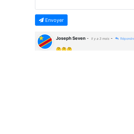
Envoyer
Joseph Seven
-
-
Il y a 3 mois
Répondr
🤔🤔🤔
Previous
À Ne Pas Manquer