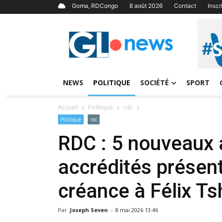
Goma, RDCongo
8 août 2026
Contact
Insc
NEWS
POLITIQUE
SOCIÉTÉ
SPORT
Accueil
Politique
rdc
Politique
rdc
RDC : 5 nouveaux
accrédités présent
créance à Félix Ts
Par
Joseph Seven
-
8 mai 2026 13:46