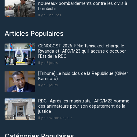
nouveaux bombardements contre les civils à
Lumbishi
Il y a 6 heures
Articles Populaires
GENOCOST 2026: Félix Tshisekedi charge le
Rwanda et l'AFC/M23 qu'il accuse d'occuper
l'Est de la RDC
Il y a 5 jours
[Tribune] Le huis clos de la République (Olivier
Kamitatu)
Il y a 5 jours
RDC : Après les magistrats, l’AFC/M23 nomme
des animateurs pour son département de la
justice
Il y a environ un jour
Catégories Populaires