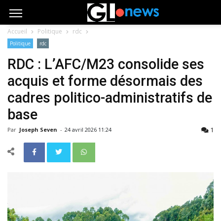
Accueil
Politique
rdc
Politique
rdc
RDC : L’AFC/M23 consolide ses
acquis et forme désormais des
cadres politico-administratifs de
base
1
Par
Joseph Seven
-
24 avril 2026 11:24