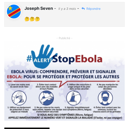
Joseph Seven
-
-
Il y a 3 mois
Répondre
🤔🤔🤔
- Publicité -
Previous
Next