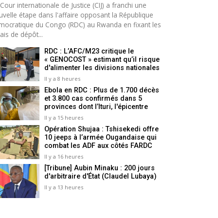
Cour internationale de Justice (CIJ) a franchi une
uvelle étape dans l'affaire opposant la République
mocratique du Congo (RDC) au Rwanda en fixant les
ais de dépôt...
RDC : L’AFC/M23 critique le
« GENOCOST » estimant qu’il risque
d'alimenter les divisions nationales
Il y a 8 heures
Ebola en RDC : Plus de 1.700 décès
et 3.800 cas confirmés dans 5
provinces dont l’Ituri, l'épicentre
Il y a 15 heures
Opération Shujaa : Tshisekedi offre
10 jeeps à l’armée Ougandaise qui
combat les ADF aux côtés FARDC
Il y a 16 heures
[Tribune] Aubin Minaku : 200 jours
d'arbitraire d'État (Claudel Lubaya)
Il y a 13 heures