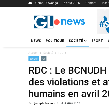
Goma, RDCongo
6 août 2026
Contact
Insc
NEWS
POLITIQUE
SOCIÉTÉ
SPORT
Accueil
Société
rdc
Société
rdc
RDC : Le BCNUDH 
des violations et a
humains en avril 
Par
Joseph Seven
-
8 juillet 2026 18:12