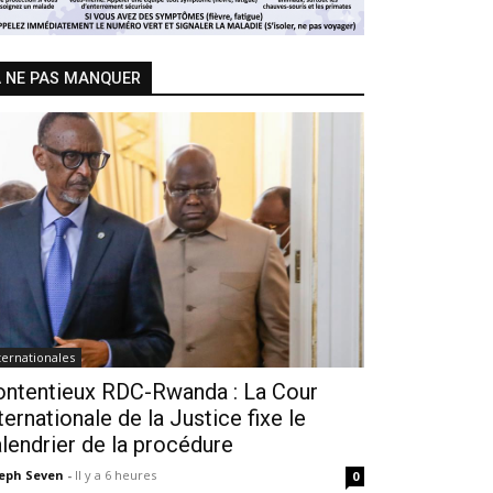
 NE PAS MANQUER
ternationales
ontentieux RDC-Rwanda : La Cour
ternationale de la Justice fixe le
lendrier de la procédure
seph Seven
-
Il y a 6 heures
0