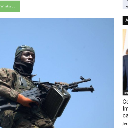
Whatsapp
À
In
C
In
ca
Jo