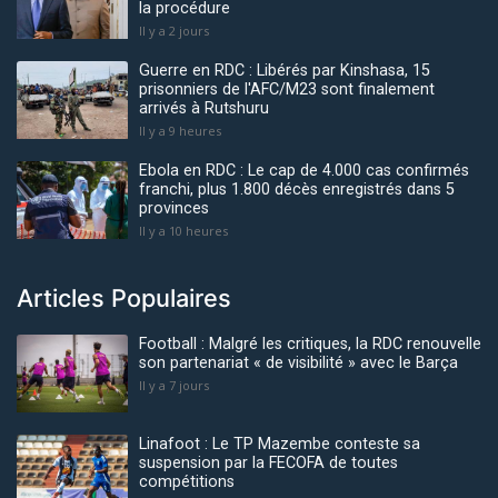
la procédure
Il y a 2 jours
Guerre en RDC : Libérés par Kinshasa, 15
prisonniers de l'AFC/M23 sont finalement
arrivés à Rutshuru
Il y a 9 heures
Ebola en RDC : Le cap de 4.000 cas confirmés
franchi, plus 1.800 décès enregistrés dans 5
provinces
Il y a 10 heures
Articles Populaires
Football : Malgré les critiques, la RDC renouvelle
son partenariat « de visibilité » avec le Barça
Il y a 7 jours
Linafoot : Le TP Mazembe conteste sa
suspension par la FECOFA de toutes
compétitions