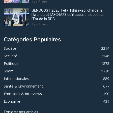
Il y a 7 jours
GENOCOST 2026: Félix Tshisekedi charge le
Rwanda et l'AFC/M23 qu'il accuse d'occuper
l'Est de la RDC
Il y a 5 jours
Catégories Populaires
Société
2214
Sécurité
2146
Politique
1878
Sport
1728
Internationales
889
Santé & Environnement
677
Émissions & Interviews
490
Économie
431
Explorer nos articles