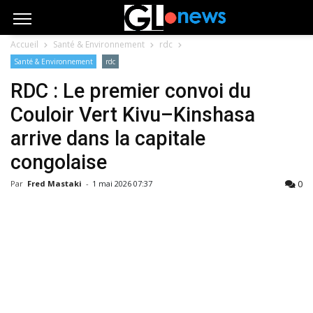
Accueil
Santé & Environnement
rdc
Santé & Environnement
rdc
RDC : Le premier convoi du
Couloir Vert Kivu–Kinshasa
arrive dans la capitale
congolaise
0
Par
Fred Mastaki
-
1 mai 2026 07:37