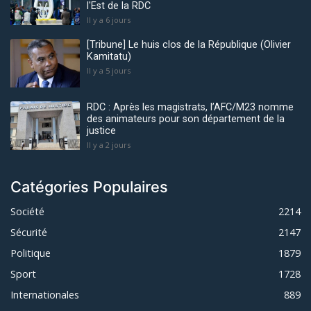
l'Est de la RDC
Il y a 6 jours
[Tribune] Le huis clos de la République (Olivier
Kamitatu)
Il y a 5 jours
RDC : Après les magistrats, l’AFC/M23 nomme
des animateurs pour son département de la
justice
Il y a 2 jours
Catégories Populaires
Société
2214
Sécurité
2147
Politique
1879
Sport
1728
Internationales
889