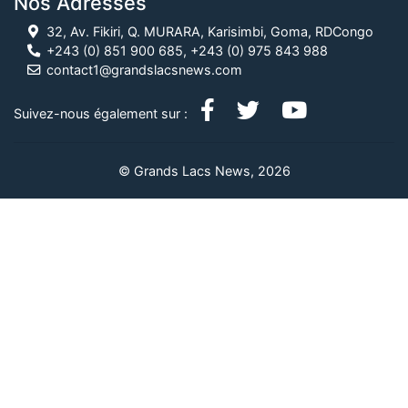
Nos Adresses
32, Av. Fikiri, Q. MURARA, Karisimbi, Goma, RDCongo
+243 (0) 851 900 685, +243 (0) 975 843 988
contact1@grandslacsnews.com
Suivez-nous également sur :
© Grands Lacs News, 2026