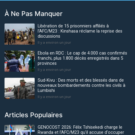
À Ne Pas Manquer
Libération de 15 prisonniers affiliés à
l’AFC/M23 : Kinshasa réclame la reprise des
discussions
Il y a environ un jour
Ebola en RDC : Le cap de 4.000 cas confirmés
franchi, plus 1.800 décès enregistrés dans 5
provinces
Il y a environ un jour
Sud-Kivu : Des morts et des blessés dans de
nouveaux bombardements contre les civils à
Lumbishi
Il y a environ un jour
Articles Populaires
GENOCOST 2026: Félix Tshisekedi charge le
Rwanda et l'AFC/M23 qu'il accuse d'occuper