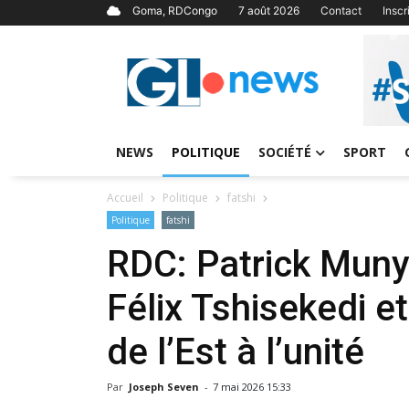
Goma, RDCongo
7 août 2026
Contact
Insc
NEWS
POLITIQUE
SOCIÉTÉ
SPORT
Accueil
Politique
fatshi
Politique
fatshi
RDC: Patrick Muny
Félix Tshisekedi et
de l’Est à l’unité
Par
Joseph Seven
-
7 mai 2026 15:33