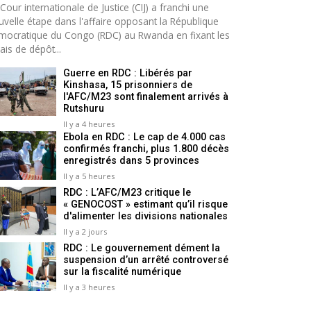
Cour internationale de Justice (CIJ) a franchi une
uvelle étape dans l'affaire opposant la République
mocratique du Congo (RDC) au Rwanda en fixant les
ais de dépôt...
Guerre en RDC : Libérés par
Kinshasa, 15 prisonniers de
l'AFC/M23 sont finalement arrivés à
Rutshuru
Il y a 4 heures
Ebola en RDC : Le cap de 4.000 cas
confirmés franchi, plus 1.800 décès
enregistrés dans 5 provinces
Il y a 5 heures
RDC : L’AFC/M23 critique le
« GENOCOST » estimant qu’il risque
d'alimenter les divisions nationales
Il y a 2 jours
RDC : Le gouvernement dément la
suspension d’un arrêté controversé
sur la fiscalité numérique
Il y a 3 heures