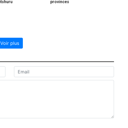
utshuru
provinces
Voir plus