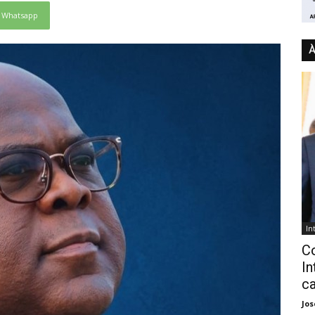
Whatsapp
À
In
C
In
ca
Jo