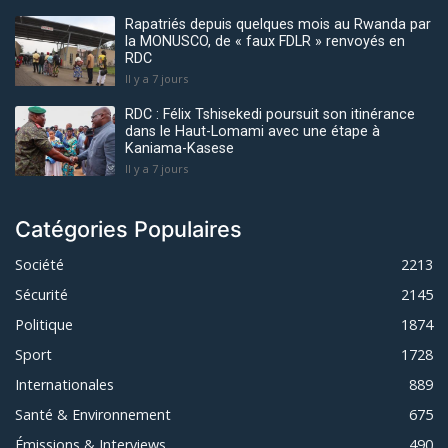
Rapatriés depuis quelques mois au Rwanda par
la MONUSCO, de « faux FDLR » renvoyés en
RDC
Il y a 7 jours
RDC : Félix Tshisekedi poursuit son itinérance
dans le Haut-Lomami avec une étape à
Kaniama-Kasese
Il y a 7 jours
Catégories Populaires
Société
2213
Sécurité
2145
Politique
1874
Sport
1728
Internationales
889
Santé & Environnement
675
Émissions & Interviews
490