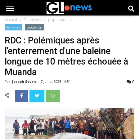
Accueil
Fait divers
population
Fait divers
population
RDC : Polémiques après
l'enterrement d'une baleine
longue de 10 mètres échouée à
Muanda
0
Par
Joseph Seven
-
7 juillet 2026 14:54