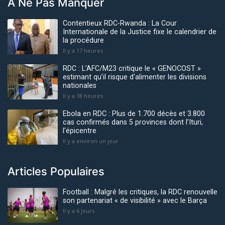
À Ne Pas Manquer
Contentieux RDC-Rwanda : La Cour
Internationale de la Justice fixe le calendrier de
la procédure
Il y a 17 heures
RDC : L’AFC/M23 critique le « GENOCOST »
estimant qu’il risque d'alimenter les divisions
nationales
Il y a 18 heures
Ebola en RDC : Plus de 1.700 décès et 3.800
cas confirmés dans 5 provinces dont l’Ituri,
l'épicentre
Il y a environ un jour
Articles Populaires
Football : Malgré les critiques, la RDC renouvelle
son partenariat « de visibilité » avec le Barça
Il y a 6 jours