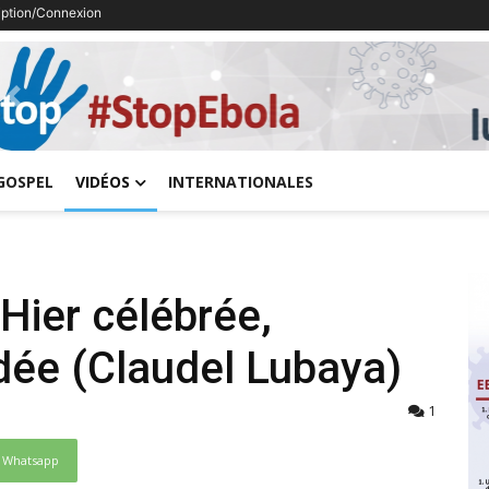
ription/Connexion
Previous
GOSPEL
VIDÉOS
INTERNATIONALES
Hier célébrée,
ndée (Claudel Lubaya)
1
Whatsapp