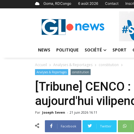
Goma, RDCongo
6 août 2026
Contact
Insc
NEWS
POLITIQUE
SOCIÉTÉ
SPORT
Accueil
Analyses & Reportages
constitution
Analyses & Reportages
constitution
[Tribune] CENCO : 
aujourd'hui vilipe
Par
Joseph Seven
-
21 juin 2026 16:11
Facebook
Twitter