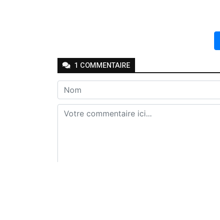
1
COMMENTAIRE
Envoyer
Joseph Seven
-
-
Il y a environ un mois
R