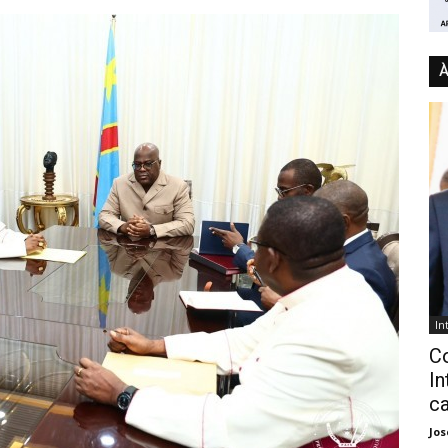
À
In
C
In
ca
Jo