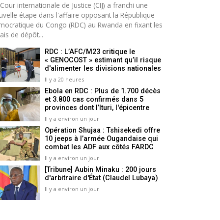
Cour internationale de Justice (CIJ) a franchi une
uvelle étape dans l'affaire opposant la République
mocratique du Congo (RDC) au Rwanda en fixant les
ais de dépôt...
RDC : L’AFC/M23 critique le
« GENOCOST » estimant qu’il risque
d'alimenter les divisions nationales
Il y a 20 heures
Ebola en RDC : Plus de 1.700 décès
et 3.800 cas confirmés dans 5
provinces dont l’Ituri, l'épicentre
Il y a environ un jour
Opération Shujaa : Tshisekedi offre
10 jeeps à l’armée Ougandaise qui
combat les ADF aux côtés FARDC
Il y a environ un jour
[Tribune] Aubin Minaku : 200 jours
d'arbitraire d'État (Claudel Lubaya)
Il y a environ un jour