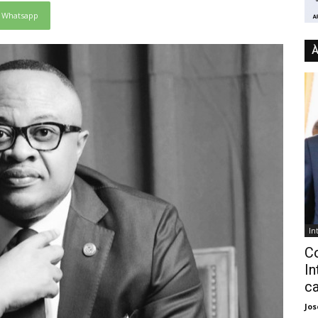
Whatsapp
À
In
C
In
ca
Jo