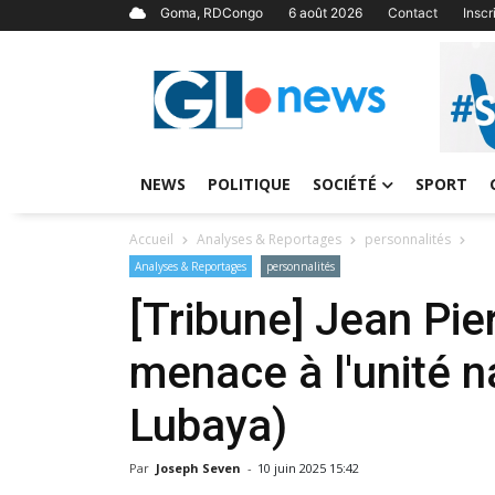
Goma, RDCongo
6 août 2026
Contact
Insc
NEWS
POLITIQUE
SOCIÉTÉ
SPORT
Accueil
Analyses & Reportages
personnalités
Analyses & Reportages
personnalités
[Tribune] Jean Pi
menace à l'unité n
Lubaya)
Par
Joseph Seven
-
10 juin 2025 15:42