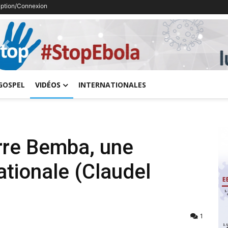
ription/Connexion
Previous
GOSPEL
VIDÉOS
INTERNATIONALES
erre Bemba, une
ationale (Claudel
1