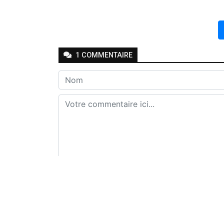
1
COMMENTAIRE
Envoyer
Joseph Seven
-
-
Il y a environ un an
Ré