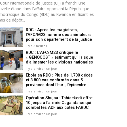
Cour internationale de Justice (CIJ) a franchi une
uvelle étape dans l'affaire opposant la République
mocratique du Congo (RDC) au Rwanda en fixant les
ais de dépôt...
RDC : Après les magistrats,
l’AFC/M23 nomme des animateurs
pour son département de la justice
Il y a 2 heures
RDC : L’AFC/M23 critique le
« GENOCOST » estimant qu’il risque
d'alimenter les divisions nationales
Il y a environ un jour
Ebola en RDC : Plus de 1.700 décès
et 3.800 cas confirmés dans 5
provinces dont l’Ituri, l'épicentre
Il y a environ un jour
Opération Shujaa : Tshisekedi offre
10 jeeps à l’armée Ougandaise qui
combat les ADF aux côtés FARDC
Il y a environ un jour