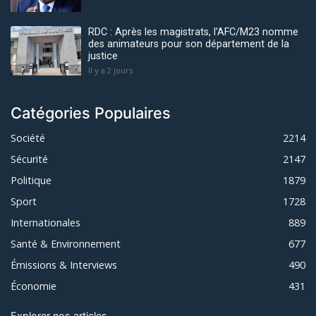
RDC : Après les magistrats, l’AFC/M23 nomme
des animateurs pour son département de la
justice
Il y a 2 jours
Catégories Populaires
Société
2214
Sécurité
2147
Politique
1879
Sport
1728
Internationales
889
Santé & Environnement
677
Émissions & Interviews
490
Économie
431
Explorer nos articles