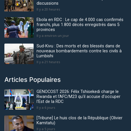
discussions
Il y a 20 heures
Ebola en RDC : Le cap de 4.000 cas confirmés
franchi, plus 1.800 décès enregistrés dans 5
provinces
Il y a environ un jour
Sud-Kivu : Des morts et des blessés dans de
nouveaux bombardements contre les civils à
Lumbishi
Il y a 21 heures
Articles Populaires
GENOCOST 2026: Félix Tshisekedi charge le
Rwanda et l'AFC/M23 qu'il accuse d'occuper
l'Est de la RDC
Il y a 6 jours
[Tribune] Le huis clos de la République (Olivier
Kamitatu)
Il y a 5 jours