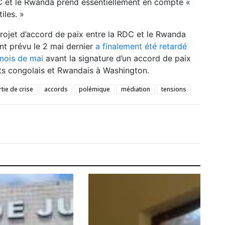
DC et le Rwanda
prend essentiellement en compte «
iles
. »
rojet d’accord de paix entre la RDC et le Rwanda
ent prévu le 2 mai dernier
a finalement été retardé
mois de mai
avant la signature d’un accord de paix
nts congolais et Rwandais à Washington.
tie de crise
accords
polémique
médiation
tensions