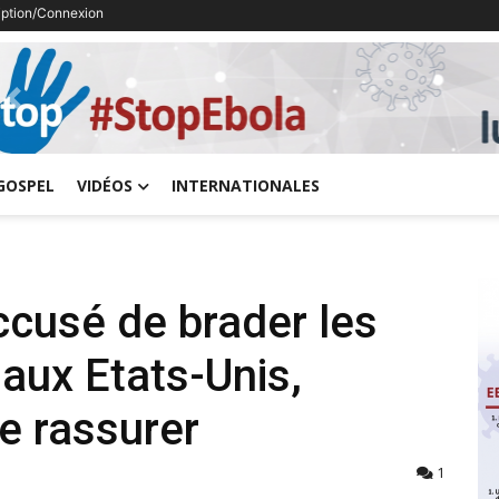
ription/Connexion
Previous
GOSPEL
VIDÉOS
INTERNATIONALES
ccusé de brader les
aux Etats-Unis,
e rassurer
1