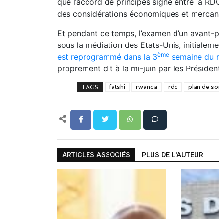
que l’accord de principes signé entre la R
des considérations économiques et mercant
Et pendant ce temps, l’examen d’un avant-p
sous la médiation des Etats-Unis, initialem
ème
est reprogrammé dans la 3
semaine du 
proprement dit à la mi-juin par les Préside
TAGS
fatshi
rwanda
rdc
plan de sor
ARTICLES ASSOCIÉS
PLUS DE L'AUTEUR