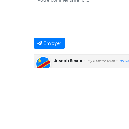
Envoyer
Joseph Seven
-
-
Il y a environ un an
Ré
🤔🤔🤔
Previous