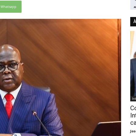
Whatsapp
À
In
C
In
ca
Jo