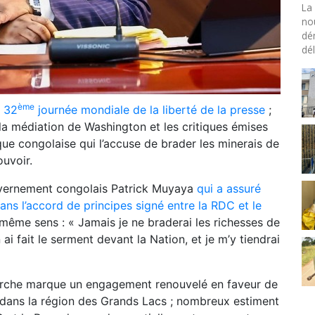
La 
no
dé
dél
ème
 32
journée mondiale de la liberté de la presse
;
 la médiation de Washington et les critiques émises
que congolaise qui l’accuse de brader les minerais de
uvoir.
vernement congolais Patrick Muyaya
qui a assuré
ans l’accord de principes signé entre la RDC et le
 même sens : « Jamais je ne braderai les richesses de
 fait le serment devant la Nation, et je m’y tiendrai
marche marque un engagement renouvelé en faveur de
té dans la région des Grands Lacs ; nombreux estiment