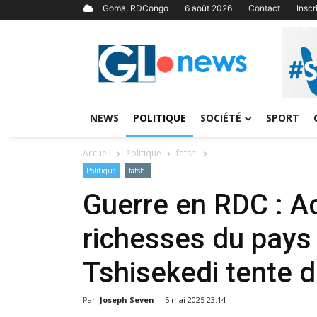
Goma, RDCongo
6 août 2026
Contact
Insc
NEWS
POLITIQUE
SOCIÉTÉ
SPORT
Accueil
Politique
fatshi
Politique
fatshi
Guerre en RDC : A
richesses du pays 
Tshisekedi tente d
Par
Joseph Seven
-
5 mai 2025 23:14