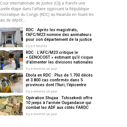
Cour internationale de Justice (CIJ) a franchi une
uvelle étape dans l'affaire opposant la République
mocratique du Congo (RDC) au Rwanda en fixant les
ais de dépôt...
RDC : Après les magistrats,
l’AFC/M23 nomme des animateurs
pour son département de la justice
Il y a 3 heures
RDC : L’AFC/M23 critique le
« GENOCOST » estimant qu’il risque
d'alimenter les divisions nationales
Il y a environ un jour
Ebola en RDC : Plus de 1.700 décès
et 3.800 cas confirmés dans 5
provinces dont l’Ituri, l'épicentre
Il y a environ un jour
Opération Shujaa : Tshisekedi offre
10 jeeps à l’armée Ougandaise qui
combat les ADF aux côtés FARDC
Il y a environ un jour