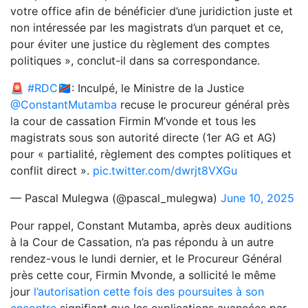
votre office afin de bénéficier d’une juridiction juste et
non intéressée par les magistrats d’un parquet et ce,
pour éviter une justice du règlement des comptes
politiques », conclut-il dans sa correspondance.
🚨
#RDC
🇨🇩: Inculpé, le Ministre de la Justice
@ConstantMutamba
recuse le procureur général près
la cour de cassation Firmin M’vonde et tous les
magistrats sous son autorité directe (1er AG et AG)
pour « partialité, règlement des comptes politiques et
conflit direct ».
pic.twitter.com/dwrjt8VXGu
— Pascal Mulegwa (@pascal_mulegwa)
June 10, 2025
Pour rappel,
Constant Mutamba, après deux auditions
à la Cour de Cassation, n’a pas répondu à un autre
rendez-vous le lundi dernier, et le Procureur Général
près cette cour, Firmin Mvonde, a sollicité le même
jour
l’autorisation cette fois des poursuites à son
encontre
signifiant que les explications avancées par