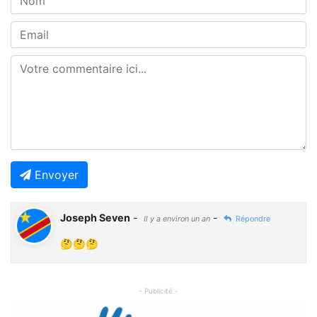
Envoyer
Joseph Seven
-
-
Il y a environ un an
Répondre
🤔🤔🤔
- Publicité -