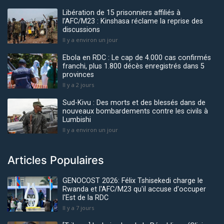
Libération de 15 prisonniers affiliés à
l’AFC/M23 : Kinshasa réclame la reprise des
discussions
Il y a environ un jour
Ebola en RDC : Le cap de 4.000 cas confirmés
franchi, plus 1.800 décès enregistrés dans 5
provinces
Il y a 2 jours
Sud-Kivu : Des morts et des blessés dans de
nouveaux bombardements contre les civils à
Lumbishi
Il y a environ un jour
Articles Populaires
GENOCOST 2026: Félix Tshisekedi charge le
Rwanda et l'AFC/M23 qu'il accuse d'occuper
l'Est de la RDC
Il y a 7 jours