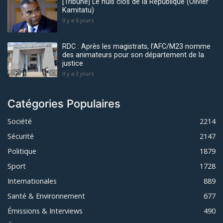
[Tribune] Le huis clos de la République (Olivier
Kamitatu)
Il y a 6 jours
RDC : Après les magistrats, l’AFC/M23 nomme
des animateurs pour son département de la
justice
Il y a 3 jours
Catégories Populaires
Société
2214
Sécurité
2147
Politique
1879
Sport
1728
Internationales
889
Santé & Environnement
677
Émissions & Interviews
490