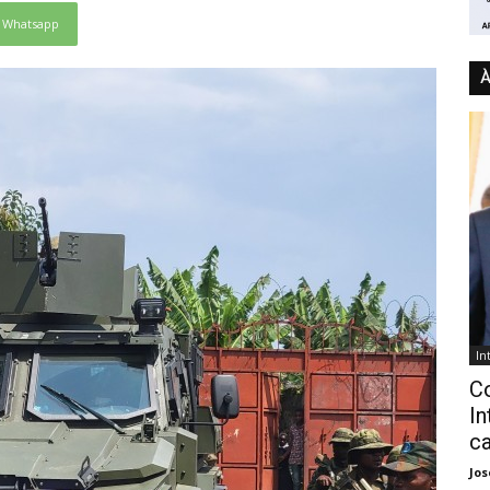
Whatsapp
À
In
C
In
ca
Jo