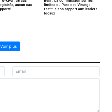
rd-Kivu : 38 cas
Beni : La commission sur les
registrés, aucun cas
limites du Parc des Virunga
apporté
restitue son rapport aux leaders
locaux
Voir plus