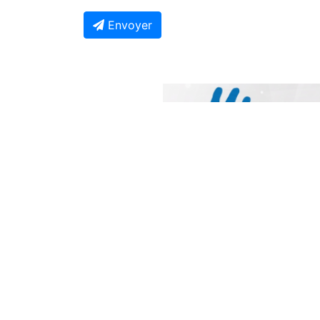
Envoyer
Previous
À Ne Pas Manquer
Contentieux RDC-Rwanda : La Cour
Internationale de la Justice fixe le
calendrier de la procédure
Il y a environ un jour
Ebola en RDC : Tshisekedi réunit
l'exécutif, l’OMS et Africa CDC pour
renforcer la riposte nationale