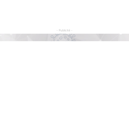
- Publicité -
Articles Populaires
C
So
Football : Malgré les critiques, la RDC
renouvelle son partenariat « de visibilité »
Sé
avec le Barça
Il y a 6 jours
Po
En visite à Kaniama Kasese, Félix
Sp
Tshisekedi réaffirme le rôle stratégique
du Service national