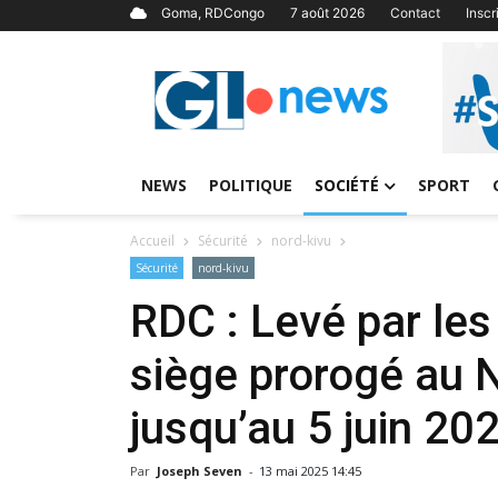
Goma, RDCongo
7 août 2026
Contact
Insc
NEWS
POLITIQUE
SOCIÉTÉ
SPORT
Accueil
Sécurité
nord-kivu
Sécurité
nord-kivu
RDC : Levé par les 
siège prorogé au N
jusqu’au 5 juin 20
Par
Joseph Seven
-
13 mai 2025 14:45