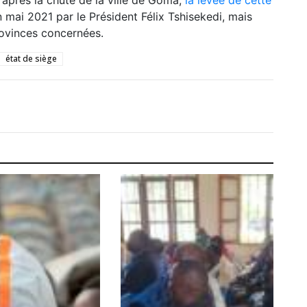
après la chute de la ville de Goma,
la levée de cette
n mai 2021 par le Président Félix Tshisekedi, mais
rovinces concernées.
état de siège