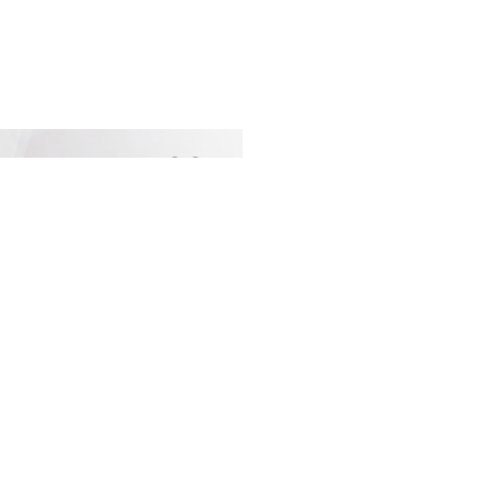
Next
atégories Populaires
ciété
2214
curité
2145
litique
1876
ort
1728