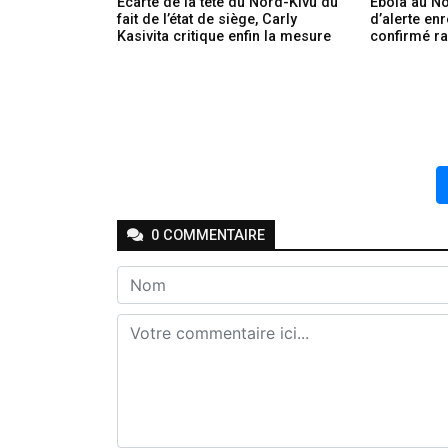
Ecarté de la tête du Nord-Kivu du
Ebola au No
fait de l’état de siège, Carly
d’alerte en
Kasivita critique enfin la mesure
confirmé r
0
COMMENTAIRE