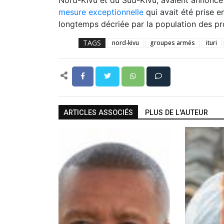
Nord-Kivu et du Sud-Kivu, avaient annoncé 
mesure exceptionnelle
qui avait été prise e
longtemps décriée par la population des p
TAGS
nord-kivu
groupes armés
ituri
ARTICLES ASSOCIÉS
PLUS DE L'AUTEUR