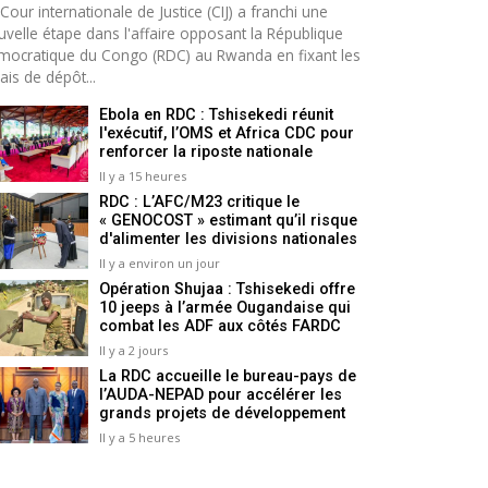
Cour internationale de Justice (CIJ) a franchi une
uvelle étape dans l'affaire opposant la République
mocratique du Congo (RDC) au Rwanda en fixant les
ais de dépôt...
Ebola en RDC : Tshisekedi réunit
l'exécutif, l’OMS et Africa CDC pour
renforcer la riposte nationale
Il y a 15 heures
RDC : L’AFC/M23 critique le
« GENOCOST » estimant qu’il risque
d'alimenter les divisions nationales
Il y a environ un jour
Opération Shujaa : Tshisekedi offre
10 jeeps à l’armée Ougandaise qui
combat les ADF aux côtés FARDC
Il y a 2 jours
La RDC accueille le bureau-pays de
l’AUDA-NEPAD pour accélérer les
grands projets de développement
Il y a 5 heures