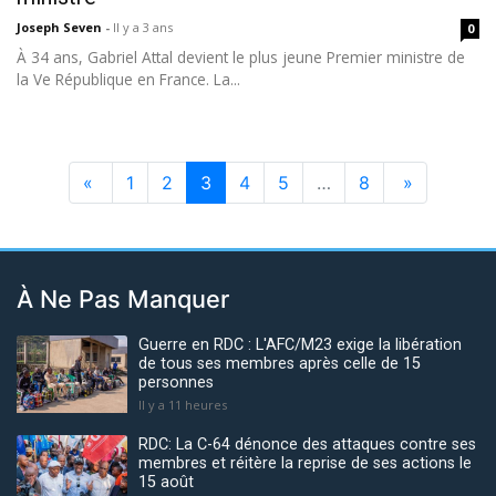
Joseph Seven
-
Il y a 3 ans
0
À 34 ans, Gabriel Attal devient le plus jeune Premier ministre de
la Ve République en France. La...
«
1
2
3
4
5
…
8
»
À Ne Pas Manquer
Guerre en RDC : L'AFC/M23 exige la libération
de tous ses membres après celle de 15
personnes
Il y a 11 heures
RDC: La C-64 dénonce des attaques contre ses
membres et réitère la reprise de ses actions le
15 août