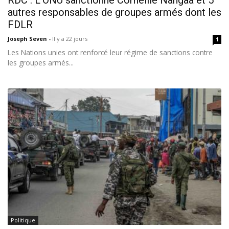
RDC : L'ONU sanctionne Corneille Nangaa et 5
autres responsables de groupes armés dont les
FDLR
Joseph Seven
-
Il y a 22 jours
1
Les Nations unies ont renforcé leur régime de sanctions contre
les groupes armés...
Politique