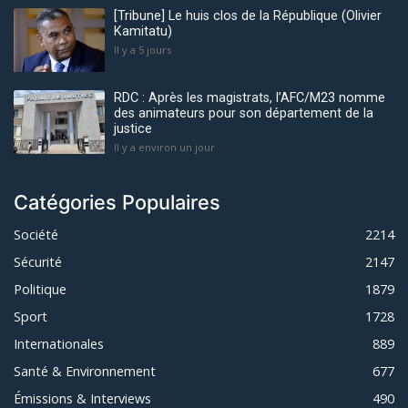
[Tribune] Le huis clos de la République (Olivier
Kamitatu)
Il y a 5 jours
RDC : Après les magistrats, l’AFC/M23 nomme
des animateurs pour son département de la
justice
Il y a environ un jour
Catégories Populaires
Société
2214
Sécurité
2147
Politique
1879
Sport
1728
Internationales
889
Santé & Environnement
677
Émissions & Interviews
490