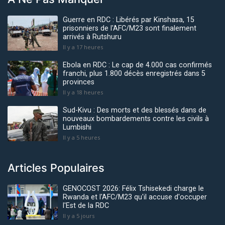
Guerre en RDC : Libérés par Kinshasa, 15
prisonniers de l'AFC/M23 sont finalement
arrivés à Rutshuru
Il y a 17 heures
Ebola en RDC : Le cap de 4.000 cas confirmés
franchi, plus 1.800 décès enregistrés dans 5
provinces
Il y a 18 heures
Sud-Kivu : Des morts et des blessés dans de
nouveaux bombardements contre les civils à
Lumbishi
Il y a 5 heures
Articles Populaires
GENOCOST 2026: Félix Tshisekedi charge le
Rwanda et l'AFC/M23 qu'il accuse d'occuper
l'Est de la RDC
Il y a 5 jours