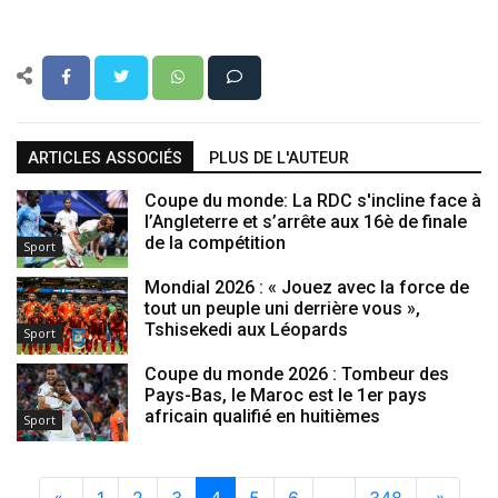
ARTICLES ASSOCIÉS
PLUS DE L'AUTEUR
Coupe du monde: La RDC s'incline face à
l’Angleterre et s’arrête aux 16è de finale
de la compétition
Sport
Mondial 2026 : « Jouez avec la force de
tout un peuple uni derrière vous »,
Tshisekedi aux Léopards
Sport
Coupe du monde 2026 : Tombeur des
Pays-Bas, le Maroc est le 1er pays
africain qualifié en huitièmes
Sport
«
1
2
3
4
5
6
…
348
»