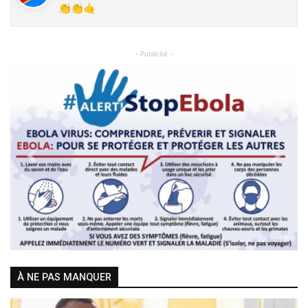
👏👏🤙
- Publicité -
Previous
Next
À NE PAS MANQUER