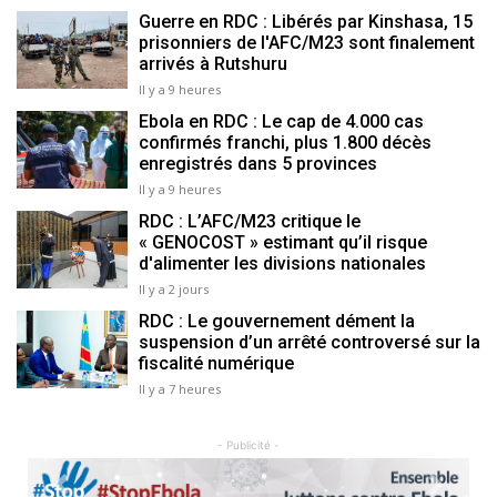
Guerre en RDC : Libérés par Kinshasa, 15
prisonniers de l'AFC/M23 sont finalement
arrivés à Rutshuru
Il y a 9 heures
Ebola en RDC : Le cap de 4.000 cas
confirmés franchi, plus 1.800 décès
enregistrés dans 5 provinces
Il y a 9 heures
RDC : L’AFC/M23 critique le
« GENOCOST » estimant qu’il risque
d'alimenter les divisions nationales
Il y a 2 jours
RDC : Le gouvernement dément la
suspension d’un arrêté controversé sur la
fiscalité numérique
Il y a 7 heures
- Publicité -
Previous
Next