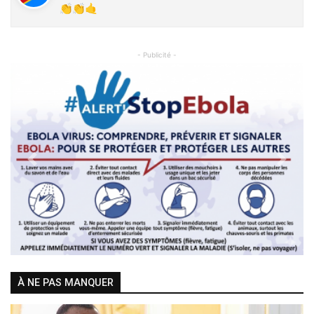
👏👏🤙
- Publicité -
Previous
Next
À NE PAS MANQUER