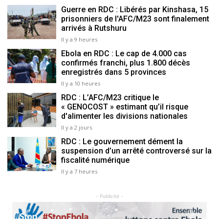
Guerre en RDC : Libérés par Kinshasa, 15
prisonniers de l'AFC/M23 sont finalement
arrivés à Rutshuru
Il y a 9 heures
Ebola en RDC : Le cap de 4.000 cas
confirmés franchi, plus 1.800 décès
enregistrés dans 5 provinces
Il y a 10 heures
RDC : L’AFC/M23 critique le
« GENOCOST » estimant qu’il risque
d'alimenter les divisions nationales
Il y a 2 jours
RDC : Le gouvernement dément la
suspension d’un arrêté controversé sur la
fiscalité numérique
Il y a 7 heures
- Publicité -
Previous
Next