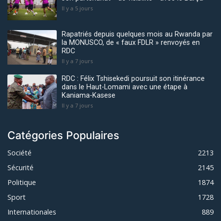
Il y a 5 jours
Rapatriés depuis quelques mois au Rwanda par
la MONUSCO, de « faux FDLR » renvoyés en
RDC
Il y a 7 jours
RDC : Félix Tshisekedi poursuit son itinérance
dans le Haut-Lomami avec une étape à
Kaniama-Kasese
Il y a 7 jours
Catégories Populaires
Société
2213
Sécurité
2145
Politique
1874
Sport
1728
Internationales
889