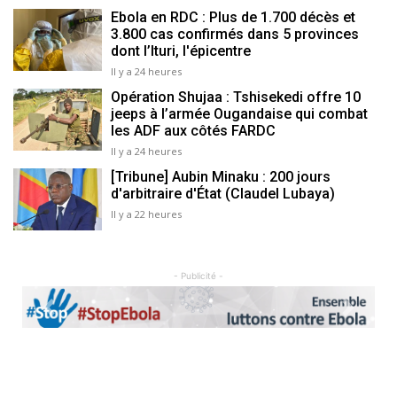
Ebola en RDC : Plus de 1.700 décès et
3.800 cas confirmés dans 5 provinces
dont l’Ituri, l'épicentre
Il y a 24 heures
Opération Shujaa : Tshisekedi offre 10
jeeps à l’armée Ougandaise qui combat
les ADF aux côtés FARDC
Il y a 24 heures
[Tribune] Aubin Minaku : 200 jours
d'arbitraire d'État (Claudel Lubaya)
Il y a 22 heures
- Publicité -
Previous
Next