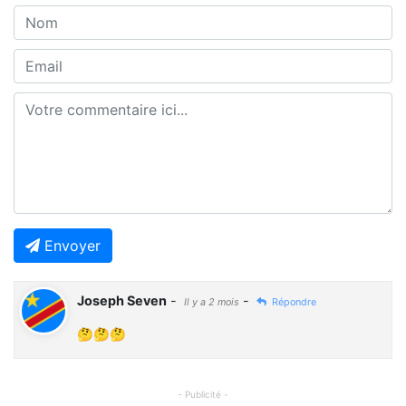
Envoyer
Joseph Seven
-
-
Il y a 2 mois
Répondre
🤔🤔🤔
- Publicité -