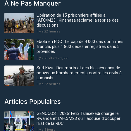
À Ne Pas Manquer
Libération de 15 prisonniers affiliés à
l’AFC/M23 : Kinshasa réclame la reprise des
discussions
Il y a 22 heures
Ebola en RDC : Le cap de 4.000 cas confirmés
franchi, plus 1.800 décès enregistrés dans 5
provinces
Il y a environ un jour
Sud-Kivu : Des morts et des blessés dans de
nouveaux bombardements contre les civils à
Lumbishi
Il y a 22 heures
Articles Populaires
GENOCOST 2026: Félix Tshisekedi charge le
Rwanda et l'AFC/M23 qu'il accuse d'occuper
l'Est de la RDC
Il y a 6 jours