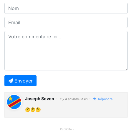
Envoyer
Joseph Seven
-
-
Il y a environ un an
Répondre
🤔🤔🤔
- Publicité -