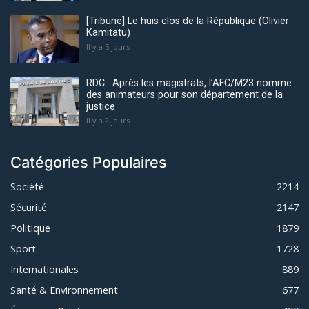
[Tribune] Le huis clos de la République (Olivier
Kamitatu)
Il y a 5 jours
RDC : Après les magistrats, l’AFC/M23 nomme
des animateurs pour son département de la
justice
Il y a 2 jours
Catégories Populaires
Société
2214
Sécurité
2147
Politique
1879
Sport
1728
Internationales
889
Santé & Environnement
677