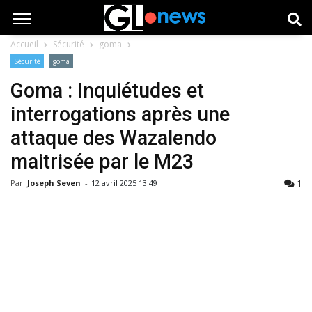
Accueil
Sécurité
goma
Sécurité
goma
Goma : Inquiétudes et
interrogations après une
attaque des Wazalendo
maitrisée par le M23
1
Par
Joseph Seven
-
12 avril 2025 13:49