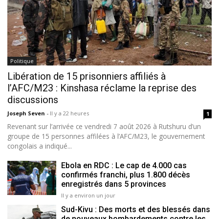
Politique
Libération de 15 prisonniers affiliés à
l’AFC/M23 : Kinshasa réclame la reprise des
discussions
Joseph Seven
-
Il y a 22 heures
1
Revenant sur l’arrivée ce vendredi 7 août 2026 à Rutshuru d’un
groupe de 15 personnes affilées à l’AFC/M23, le gouvernement
congolais a indiqué...
Ebola en RDC : Le cap de 4.000 cas
confirmés franchi, plus 1.800 décès
enregistrés dans 5 provinces
Il y a environ un jour
Sud-Kivu : Des morts et des blessés dans
de nouveaux bombardements contre les