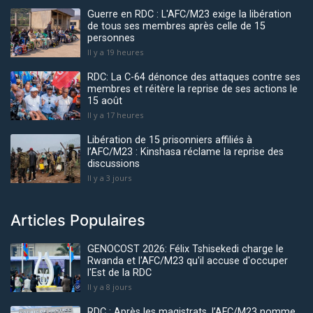
Guerre en RDC : L'AFC/M23 exige la libération
de tous ses membres après celle de 15
personnes
Il y a 19 heures
RDC: La C-64 dénonce des attaques contre ses
membres et réitère la reprise de ses actions le
15 août
Il y a 17 heures
Libération de 15 prisonniers affiliés à
l’AFC/M23 : Kinshasa réclame la reprise des
discussions
Il y a 3 jours
Articles Populaires
GENOCOST 2026: Félix Tshisekedi charge le
Rwanda et l'AFC/M23 qu'il accuse d'occuper
l'Est de la RDC
Il y a 8 jours
RDC : Après les magistrats, l’AFC/M23 nomme