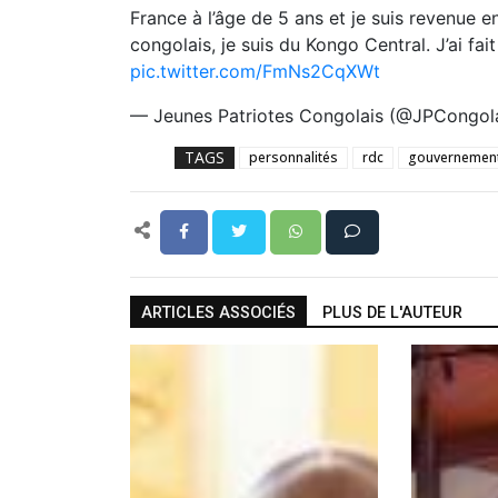
France à l’âge de 5 ans et je suis revenue 
congolais, je suis du Kongo Central. J’ai f
pic.twitter.com/FmNs2CqXWt
— Jeunes Patriotes Congolais (@JPCongol
TAGS
personnalités
rdc
gouvernemen
ARTICLES ASSOCIÉS
PLUS DE L'AUTEUR