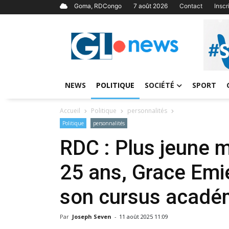
Goma, RDCongo
7 août 2026
Contact
Insc
NEWS
POLITIQUE
SOCIÉTÉ
SPORT
Accueil
Politique
personnalités
Politique
personnalités
RDC : Plus jeune m
25 ans, Grace Emie
son cursus acadé
Par
Joseph Seven
-
11 août 2025 11:09