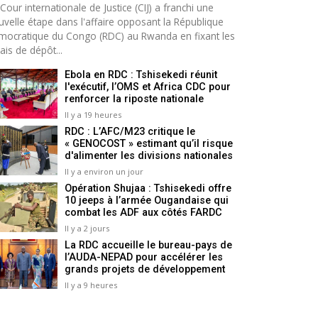
Cour internationale de Justice (CIJ) a franchi une
uvelle étape dans l'affaire opposant la République
mocratique du Congo (RDC) au Rwanda en fixant les
ais de dépôt...
Ebola en RDC : Tshisekedi réunit
l'exécutif, l’OMS et Africa CDC pour
renforcer la riposte nationale
Il y a 19 heures
RDC : L’AFC/M23 critique le
« GENOCOST » estimant qu’il risque
d'alimenter les divisions nationales
Il y a environ un jour
Opération Shujaa : Tshisekedi offre
10 jeeps à l’armée Ougandaise qui
combat les ADF aux côtés FARDC
Il y a 2 jours
La RDC accueille le bureau-pays de
l’AUDA-NEPAD pour accélérer les
grands projets de développement
Il y a 9 heures