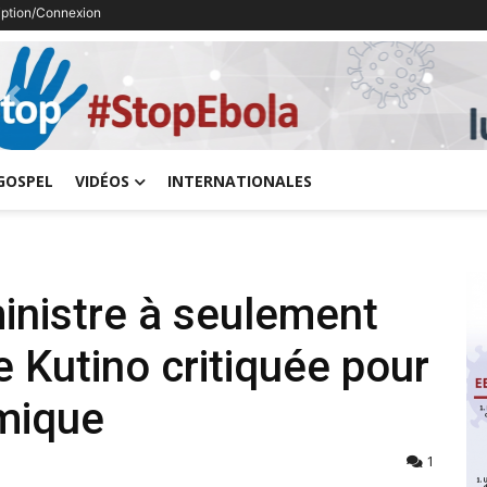
ription/Connexion
Previous
GOSPEL
VIDÉOS
INTERNATIONALES
inistre à seulement
 Kutino critiquée pour
mique
1