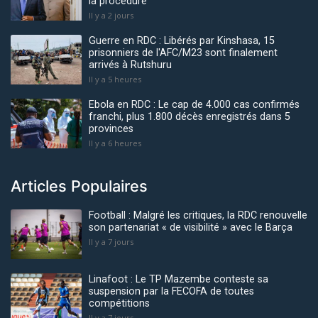
la procédure
Il y a 2 jours
Guerre en RDC : Libérés par Kinshasa, 15
prisonniers de l'AFC/M23 sont finalement
arrivés à Rutshuru
Il y a 5 heures
Ebola en RDC : Le cap de 4.000 cas confirmés
franchi, plus 1.800 décès enregistrés dans 5
provinces
Il y a 6 heures
Articles Populaires
Football : Malgré les critiques, la RDC renouvelle
son partenariat « de visibilité » avec le Barça
Il y a 7 jours
Linafoot : Le TP Mazembe conteste sa
suspension par la FECOFA de toutes
compétitions
Il y a 7 jours