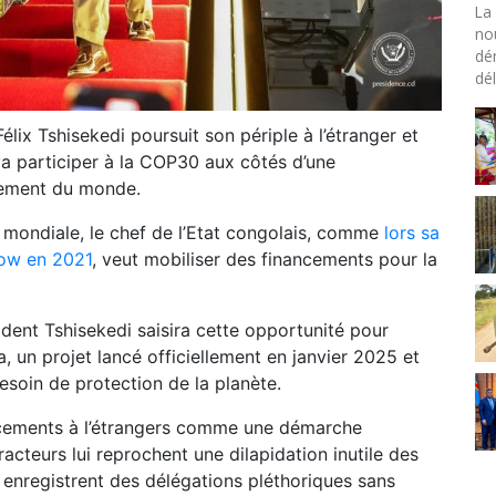
La 
no
dé
dél
Félix Tshisekedi poursuit son périple à l’étranger et
va participer à la COP30 aux côtés d’une
nement du monde.
 mondiale, le chef de l’Etat congolais, comme
lors sa
gow en 2021
, veut mobiliser des financements pour la
ident Tshisekedi saisira cette opportunité pour
a, un projet lancé officiellement en janvier 2025 et
soin de protection de la planète.
placements à l’étrangers comme une démarche
acteurs lui reprochent une dilapidation inutile des
enregistrent des délégations pléthoriques sans