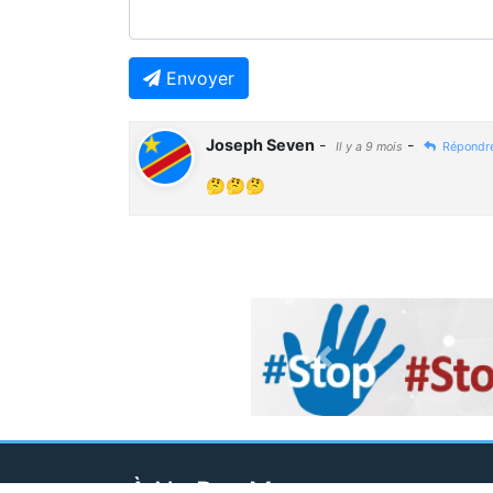
Envoyer
Joseph Seven
-
-
Il y a 9 mois
Répondr
🤔🤔🤔
Previous
À Ne Pas Manquer