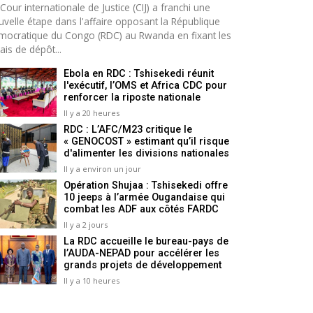
Cour internationale de Justice (CIJ) a franchi une
uvelle étape dans l'affaire opposant la République
mocratique du Congo (RDC) au Rwanda en fixant les
ais de dépôt...
Ebola en RDC : Tshisekedi réunit
l'exécutif, l’OMS et Africa CDC pour
renforcer la riposte nationale
Il y a 20 heures
RDC : L’AFC/M23 critique le
« GENOCOST » estimant qu’il risque
d'alimenter les divisions nationales
Il y a environ un jour
Opération Shujaa : Tshisekedi offre
10 jeeps à l’armée Ougandaise qui
combat les ADF aux côtés FARDC
Il y a 2 jours
La RDC accueille le bureau-pays de
l’AUDA-NEPAD pour accélérer les
grands projets de développement
Il y a 10 heures