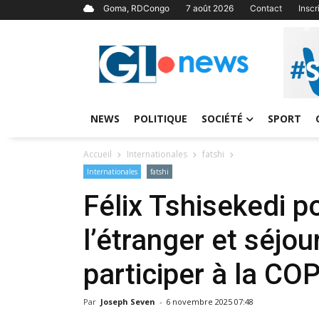
Goma, RDCongo
7 août 2026
Contact
Insc
NEWS
POLITIQUE
SOCIÉTÉ
SPORT
Accueil
Internationales
fatshi
Internationales
fatshi
Félix Tshisekedi p
l’étranger et séjou
participer à la CO
Par
Joseph Seven
-
6 novembre 2025 07:48