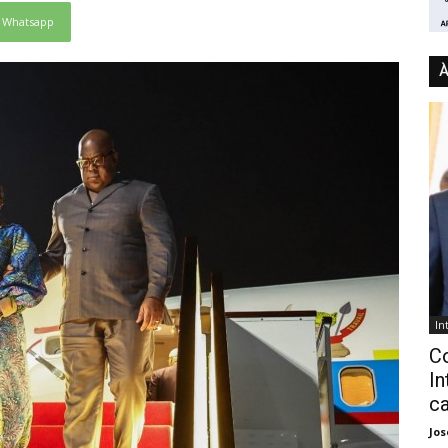
Whatsapp
À
In
C
In
ca
Jo