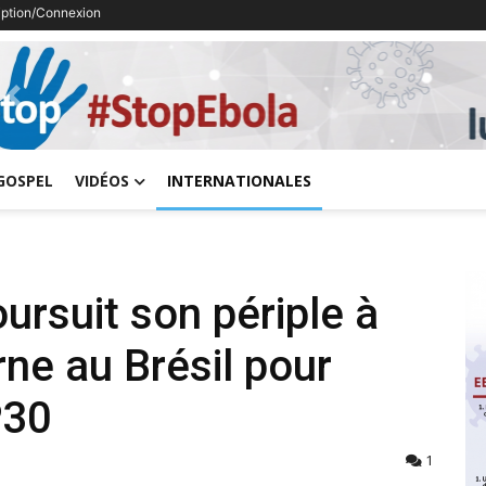
ription/Connexion
Previous
GOSPEL
VIDÉOS
INTERNATIONALES
oursuit son périple à
rne au Brésil pour
P30
1