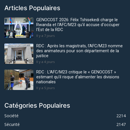
Articles Populaires
GENOCOST 2026: Félix Tshisekedi charge le
Rwanda et l'AFC/M23 qu'il accuse d'occuper
l'Est de la RDC
Il y a 7 jours
RDC : Après les magistrats, l’AFC/M23 nomme
des animateurs pour son département de la
justice
Il y a 4 jours
RDC : L’AFC/M23 critique le « GENOCOST »
estimant qu’il risque d'alimenter les divisions
nationales
Il y a 5 jours
Catégories Populaires
Société
2214
Sécurité
2147