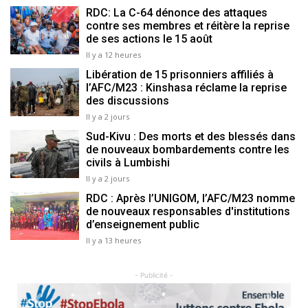
RDC: La C-64 dénonce des attaques
contre ses membres et réitère la reprise
de ses actions le 15 août
Il y a 12 heures
Libération de 15 prisonniers affiliés à
l’AFC/M23 : Kinshasa réclame la reprise
des discussions
Il y a 2 jours
Sud-Kivu : Des morts et des blessés dans
de nouveaux bombardements contre les
civils à Lumbishi
Il y a 2 jours
RDC : Après l’UNIGOM, l’AFC/M23 nomme
de nouveaux responsables d'institutions
d’enseignement public
Il y a 13 heures
- Publicité -
Previous
Next