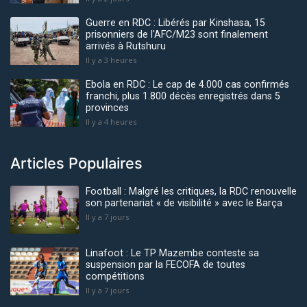
Guerre en RDC : Libérés par Kinshasa, 15
prisonniers de l'AFC/M23 sont finalement
arrivés à Rutshuru
Il y a 3 heures
Ebola en RDC : Le cap de 4.000 cas confirmés
franchi, plus 1.800 décès enregistrés dans 5
provinces
Il y a 4 heures
Articles Populaires
Football : Malgré les critiques, la RDC renouvelle
son partenariat « de visibilité » avec le Barça
Il y a 7 jours
Linafoot : Le TP Mazembe conteste sa
suspension par la FECOFA de toutes
compétitions
Il y a 7 jours