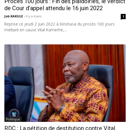
Procès 100 jours : Fin des plaidoiries, le verdict
de Cour d’appel attendu le 16 juin 2022
Job KAKULE
-
Il y a 4 ans
1
Reprise ce jeudi 2 juin 2022 à Kinshasa du procès 100 jours
mettant en cause Vital Kamerhe,...
Politique
RDC : La pétition de destitution contre Vital